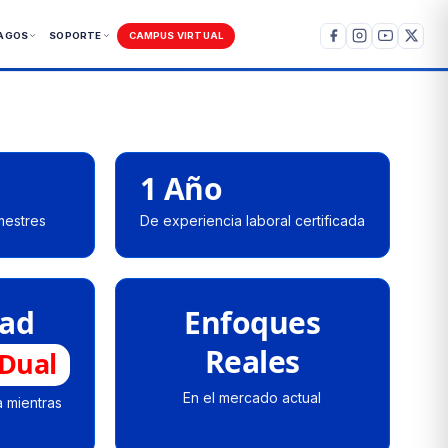
AGOS
SOPORTE
CAMPUS VIRTUAL
1 Año
mestres
De experiencia laboral certificada
ad
Enfoques
Reales
 Dual
En el mercado actual
 mientras