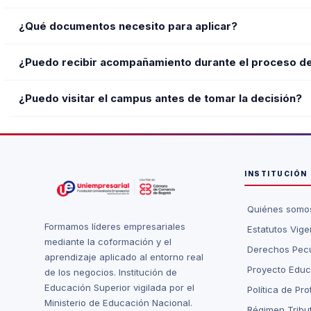
empresarial.
El proceso es sencillo. Debes registrarte en la plataforma 
¿Qué documentos necesito para aplicar?
Generalmente necesitarás documento de identidad, diploma o ac
¿Puedo recibir acompañamiento durante el proceso d
admisiones te guiará paso a paso.
Sí. Desde el primer contacto contarás con el acompañamiento
¿Puedo visitar el campus antes de tomar la decisión?
proceso.
Sí. Puedes agendar una visita al campus o participar en even
Uniempresarial.
INSTITUCIÓN
Quiénes somo
Formamos líderes empresariales
Estatutos Vige
mediante la coformación y el
Derechos Pecu
aprendizaje aplicado al entorno real
Proyecto Educat
de los negocios. Institución de
Educación Superior vigilada por el
Política de Pr
Ministerio de Educación Nacional.
Régimen Tribut