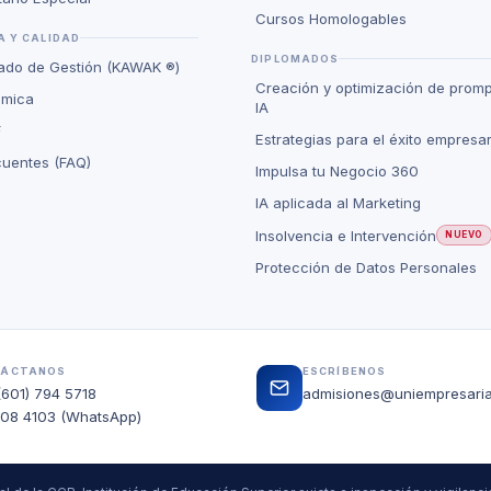
Cursos Homologables
 Y CALIDAD
DIPLOMADOS
rado de Gestión (KAWAK ®)
Creación y optimización de promp
émica
IA
F
Estrategias para el éxito empresar
cuentes (FAQ)
Impulsa tu Negocio 360
IA aplicada al Marketing
Insolvencia e Intervención
NUEVO
Protección de Datos Personales
TÁCTANOS
ESCRÍBENOS
(601) 794 5718
admisiones@uniempresaria
208 4103 (WhatsApp)