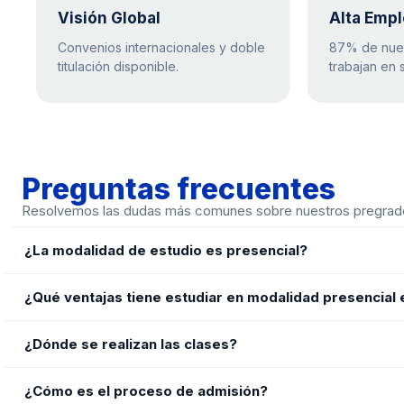
Visión Global
Alta Empl
Convenios internacionales y doble
87% de nue
titulación disponible.
trabajan en 
Preguntas frecuentes
Resolvemos las dudas más comunes sobre nuestros pregrad
¿La modalidad de estudio es presencial?
Sí. Los programas se desarrollan en modalidad presencial, lo
¿Qué ventajas tiene estudiar en modalidad presencial
de proyectos aplicados en entornos empresariales reales.
La modalidad presencial permite aprender haciendo, participar
¿Dónde se realizan las clases?
entorno empresarial desde el inicio de la carrera.
Las clases se desarrollan en el campus de Uniempresarial en 
¿Cómo es el proceso de admisión?