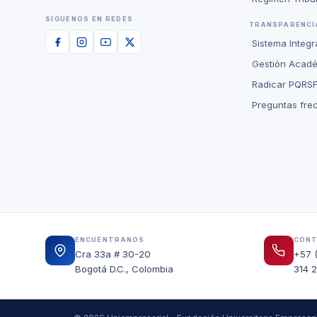
SÍGUENOS EN REDES
TRANSPARENCIA
Sistema Integ
Gestión Acad
Radicar PQRS
Preguntas fre
ENCUÉNTRANOS
CON
Cra 33a # 30-20
+57 
Bogotá D.C., Colombia
314 