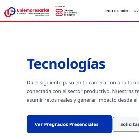
Ir
al
INSTITUCIÓN
P
contenido
Pregrados
Pregrados
Posgrado
Tecnologías
Tecnolog
Da el siguiente paso en tu carrera con una forma
conectada con el sector productivo. Nuestras t
asumir retos reales y generar impacto desde el 
Solicita
Ver Pregrados Presenciales →