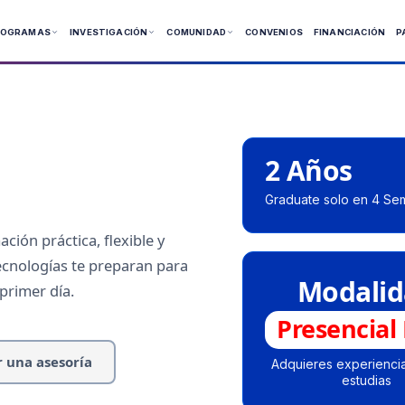
ROGRAMAS
INVESTIGACIÓN
COMUNIDAD
CONVENIOS
FINANCIACIÓN
P
 Presenciales
 Virtuales
2 Años
ía
Graduate solo en 4 Se
ción práctica, flexible y
ecnologías te preparan para
Modalid
primer día.
Presencial
r una asesoría
Adquieres experiencia
estudias