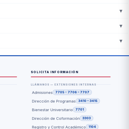
equeridos. Un asesor te acompañará durante todo el proceso.
▾
ligenciar el formulario de inscripción. El equipo de
▾
completar tu inscripción y avanzar en cada etapa del
▾
r con el equipo académico y vivir la experiencia
SOLICITA INFORMACIÓN
LLÁMANOS — EXTENSIONES INTERNAS
Admisiones
7705 - 7706 – 7707
Dirección de Programas
3410 – 3415
Bienestar Universitario
7701
Dirección de Coformación
3303
Registro y Control Académico
1104