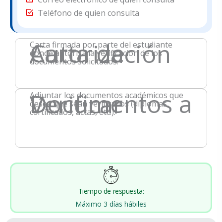
Teléfono de quien consulta
Documentos a Adjuntar
Carta de Autorización
Carta firmada por parte del estudiante
donde autoriza la verificación de los
documentos solicitados.
Documentos a Verificar
Adjuntar los documentos académicos que
desea que sean verificados (diplomas,
certificados, actas, etc.).
Tiempo de respuesta:
Máximo 3 días hábiles