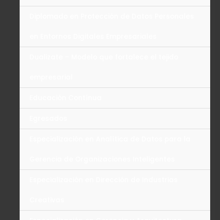
Diplomado en Protección de Datos Personales
en Entornos Digitales Empresariales
Dualizate – Modelo que fortalece el tejido
empresarial
Educación Contínua
Egresados
Especialización en Analítica de Datos para la
Gerencia de Organizaciones Inteligentes
Especialización en Dirección de Industrias
Creativas