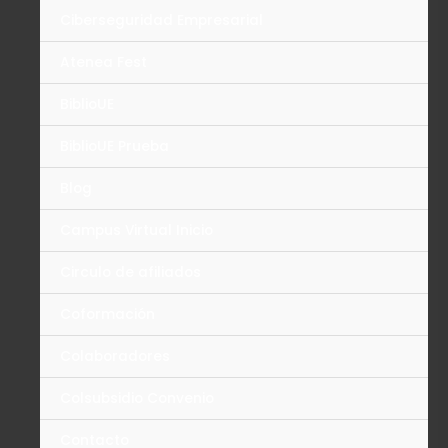
Ciberseguridad Empresarial
Atenea Fest
BiblioUE
BiblioUE Prueba
Blog
Campus Virtual Inicio
Circulo de afiliados
Coformación
Colaboradores
Colsubsidio Convenio
Contacto