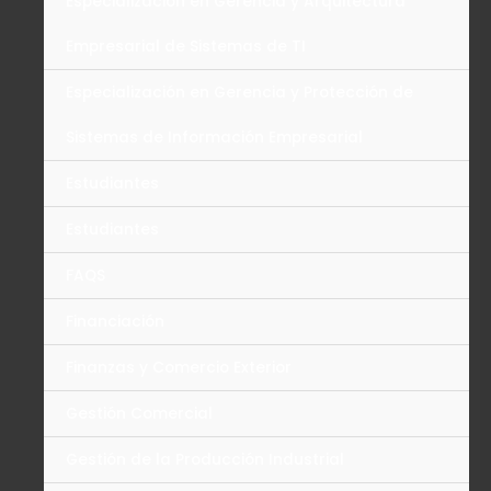
Especialización en Gerencia y Arquitectura
Empresarial de Sistemas de TI
Especialización en Gerencia y Protección de
Sistemas de Información Empresarial
Estudiantes
Estudiantes
FAQS
Financiación
Finanzas y Comercio Exterior
Gestión Comercial
Gestión de la Producción Industrial