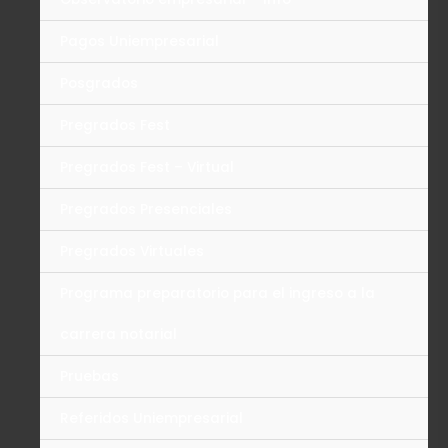
Pagos Uniempresarial
Posgrados
Pregrados Fest
Pregrados Fest – Virtual
Pregrados Presenciales
Pregrados Virtuales
Programa preparatorio para el ingreso a la
carrera notarial
Pruebas
Referidos Uniempresarial