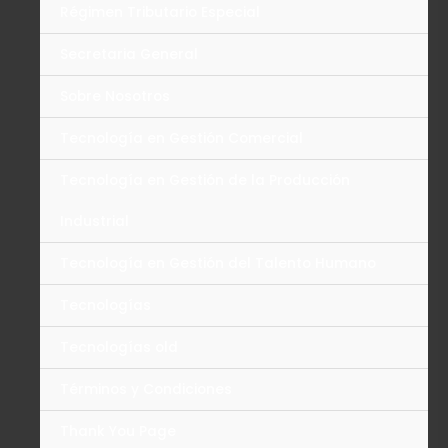
Régimen Tributario Especial
Secretaria General
Sobre Nosotros
Tecnología en Gestión Comercial
Tecnología en Gestión de la Producción
Industrial
Tecnología en Gestión del Talento Humano
Tecnologías
Tecnologías old
Términos y Condiciones
Thank You Page