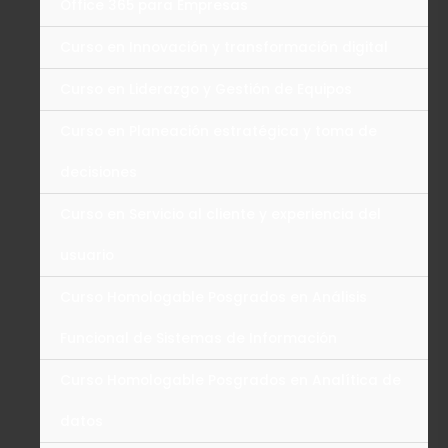
Office 365 para Empresas
Curso en Innovación y transformación digital
Curso en Liderazgo y Gestión de Equipos
Curso en Planeación estratégica y toma de
decisiones
Curso en Servicio al cliente y experiencia del
usuario
Curso Homologable Posgrados en Análisis
Funcional de Sistemas de Información
Curso Homologable Posgrados en Analítica de
datos