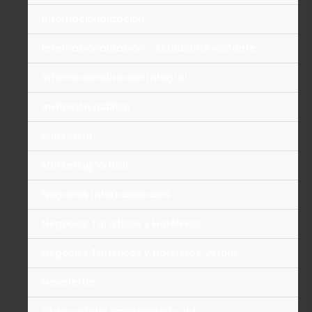
Internacionalización
Internacionalización – Estudiante visitante
Internacionalización Integral
Invitación pública
Marketing
Marketing Virtual
Negocios Internacionales
Negocios Turísticos y Hoteleros
Negocios Turísticos y Hoteleros Virtual
Newsletter
Observatorio empresarial – Info