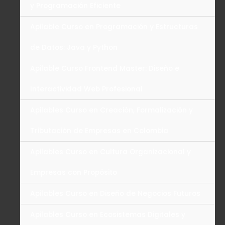
y Programación Eficiente
Apilable Curso en Programación y Estructuras
de Datos: Java y Python
Apilable Curso Frontend Master: Diseño e
Interactividad Web Profesional
Apilables Curso en Creación, Formalización y
Tributación de Empresas en Colombia
Apilables Curso en Cultura Organizacional y
Empresas con Propósito
Apilables Curso en Diseño de Negocios Futuros
Apilables Curso en Ecosistemas Digitales y