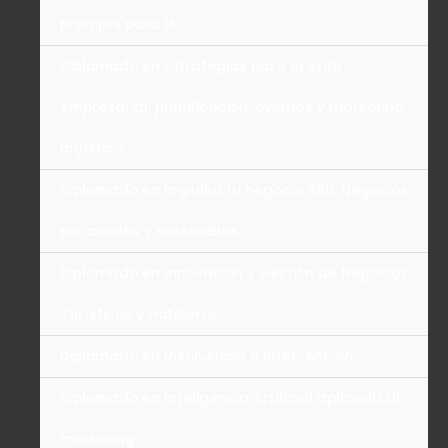
prompts para IA
Diplomado en Estrategias para el éxito
empresarial: planificación, eventos y marketing
logístico
Diplomado en Impulsa tu negocio 360: Negocios
escalables y sostenibles.
Diplomado en Innovación y Gestión de Negocios
Turísticos y Hoteleros
Diplomado en Insolvencia e Intervención
Diplomado en Inteligencia Artificial aplicada al
marketing.