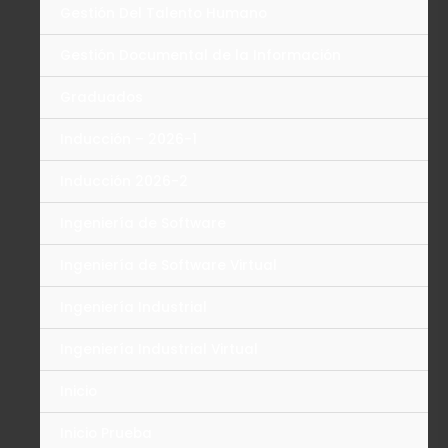
Gestión Del Talento Humano
Gestión Documental de la Información
Graduados
Inducción – 2026-1
Inducción 2026-2
Ingeniería de Software
Ingeniería de Software Virtual
Ingeniería Industrial
Ingeniería Industrial Virtual
Inicio
Inicio Prueba