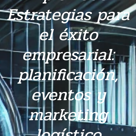
Estrategias para
el éxito
empresarial:
planificación,
eventos y
marketing
logístico