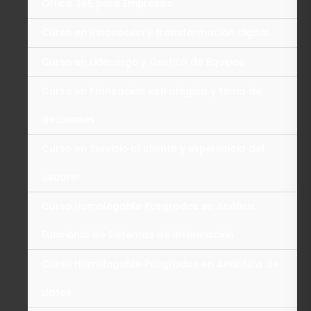
Office 365 para Empresas
Curso en Innovación y transformación digital
Curso en Liderazgo y Gestión de Equipos
Curso en Planeación estratégica y toma de
decisiones
Curso en Servicio al cliente y experiencia del
usuario
Curso Homologable Posgrados en Análisis
Funcional de Sistemas de Información
Curso Homologable Posgrados en Analítica de
datos