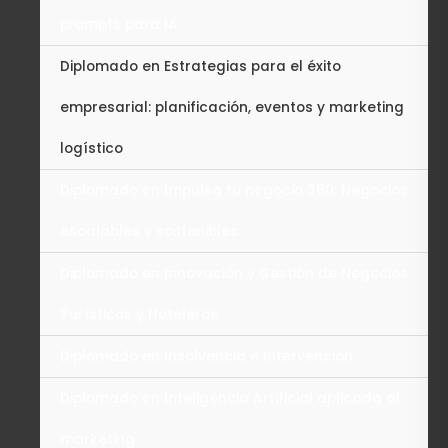
prompts para IA
Diplomado en Estrategias para el éxito
empresarial: planificación, eventos y marketing
logístico
Diplomado en Impulsa tu negocio 360: Negocios
escalables y sostenibles.
Diplomado en Innovación y Gestión de Negocios
Turísticos y Hoteleros
Diplomado en Insolvencia e Intervención
Diplomado en Inteligencia Artificial aplicada al
marketing.