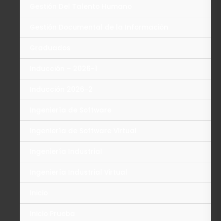
Gestión Del Talento Humano
Gestión Documental de la Información
Graduados
Inducción – 2026-1
Inducción 2026-2
Ingeniería de Software
Ingeniería de Software Virtual
Ingeniería Industrial
Ingeniería Industrial Virtual
Inicio
Inicio Prueba