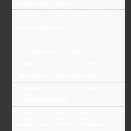
y Programación Eficiente
Apilable Curso en Programación y Estructuras
de Datos: Java y Python
Apilable Curso Frontend Master: Diseño e
Interactividad Web Profesional
Apilables Curso en Creación, Formalización y
Tributación de Empresas en Colombia
Apilables Curso en Cultura Organizacional y
Empresas con Propósito
Apilables Curso en Diseño de Negocios Futuros
Apilables Curso en Ecosistemas Digitales y