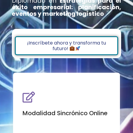
Diplomado en
Estrategias para el
éxito empresarial: planificación,
eventos y marketing logístico
¡Inscríbete ahora y transforma tu
futuro!
Fecha de inicio:
30 de septiembre 2025
Modalidad Sincrónico Online