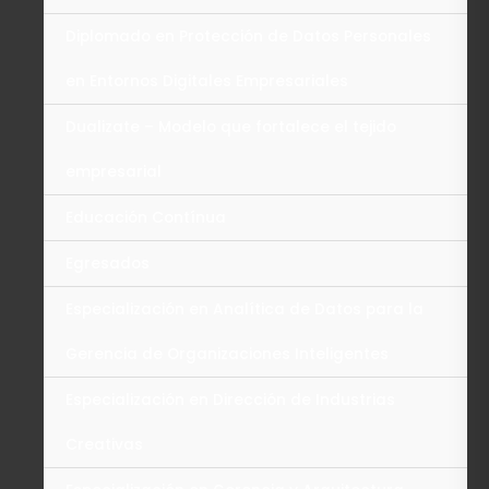
Diplomado en Protección de Datos Personales
en Entornos Digitales Empresariales
Dualizate – Modelo que fortalece el tejido
empresarial
Educación Contínua
Egresados
Especialización en Analítica de Datos para la
Gerencia de Organizaciones Inteligentes
Especialización en Dirección de Industrias
Creativas