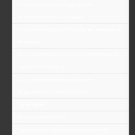
Curso Homologable Posgrados en
Direccionamiento Estratégico
Curso Homologable Posgrados en Gerencia de
Proyectos
Curso Homologable Posgrados en Modelos de
Gerencia Estratégica
Curso Homologable Posgrados en
Programación y Bases de Datos
Curso Inglés
Cursos Homologables
Diplomado en Creación y optimización de