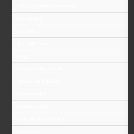
Ciberseguridad Empresarial
Atenea Fest
BiblioUE
BiblioUE Prueba
Blog
Campus Virtual Inicio
Circulo de afiliados
Coformación
Colaboradores
Colsubsidio Convenio
Contacto