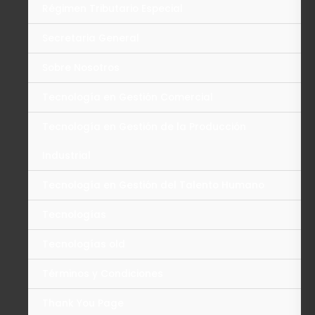
Régimen Tributario Especial
Secretaria General
Sobre Nosotros
Tecnología en Gestión Comercial
Tecnología en Gestión de la Producción
Industrial
Tecnología en Gestión del Talento Humano
Tecnologías
Tecnologías old
Términos y Condiciones
Thank You Page