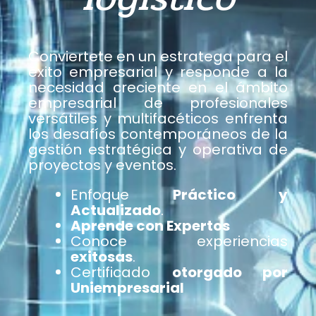
Conviertete en un estratega para el
éxito empresarial y responde a la
necesidad creciente en el ámbito
empresarial de profesionales
versátiles y multifacéticos enfrenta
los desafíos contemporáneos de la
gestión estratégica y operativa de
proyectos y eventos.
Enfoque
Práctico y
Actualizado
.
Aprende con Expertos
Conoce experiencias
exitosas
.
Certificado
otorgado por
Uniempresarial