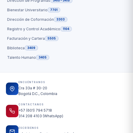
Dirección de Programas
3410 – 3415
Bienestar Universitario
7701
Dirección de Coformación
3303
Registro y Control Académico
1104
Facturación y Cartera
5505
Biblioteca
3409
Talento Humano
3405
ENCUÉNTRANOS
Cra 33a # 30-20
Bogotá D.C., Colombia
CONTÁCTANOS
+57 (601) 794 5718
314 208 4103 (WhatsApp)
ESCRÍBENOS