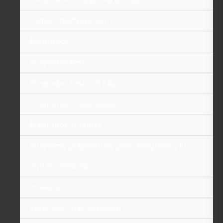
Pagos Uniempresarial
Posgrados
Pregrados Fest
Pregrados Fest – Virtual
Pregrados Presenciales
Pregrados Virtuales
Programa preparatorio para el ingreso a la
carrera notarial
Pruebas
Referidos Uniempresarial