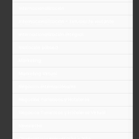
Internacionalización
Internacionalización – Estudiante visitante
Internacionalización Integral
Invitación pública
Marketing
Marketing Virtual
Negocios Internacionales
Negocios Turísticos y Hoteleros
Negocios Turísticos y Hoteleros Virtual
Newsletter
Observatorio empresarial – Info