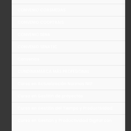
CONVENIO COASMEDAS
CONVENIO COOPTRAIS
CONVENIO SENA
CONVENIO SENATIC
Convenios
CUNDINAMARCA MÁS PROFESIONAL
Curso en Actualización Normas NIIF
Curso en Gestión de proyectos
Curso en Gestión del Tiempo y Productividad
Curso en Gestión y Productividad Digital con