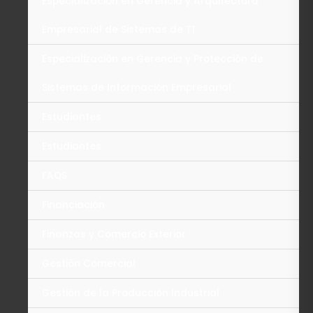
Especialización en Gerencia y Arquitectura
Empresarial de Sistemas de TI
Especialización en Gerencia y Protección de
Sistemas de Información Empresarial
Estudiantes
Estudiantes
FAQS
Financiación
Finanzas y Comercio Exterior
Gestión Comercial
Gestión de la Producción Industrial