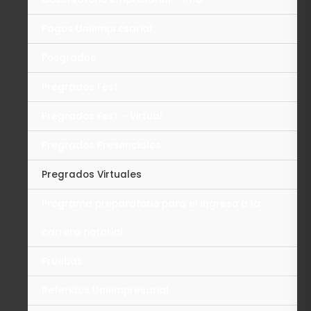
Pagos Uniempresarial
Posgrados
Pregrados Fest
Pregrados Fest – Virtual
Pregrados Presenciales
Pregrados Virtuales
Programa preparatorio para el ingreso a la
carrera notarial
Pruebas
Referidos Uniempresarial