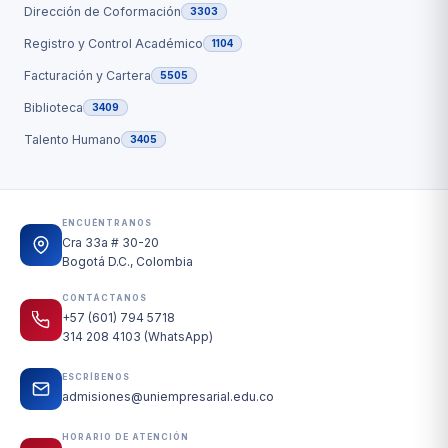
Dirección de Coformación
3303
Registro y Control Académico
1104
Facturación y Cartera
5505
Biblioteca
3409
Talento Humano
3405
ENCUÉNTRANOS
Cra 33a # 30-20
Bogotá D.C., Colombia
CONTÁCTANOS
+57 (601) 794 5718
314 208 4103 (WhatsApp)
ESCRÍBENOS
admisiones@uniempresarial.edu.co
HORARIO DE ATENCIÓN