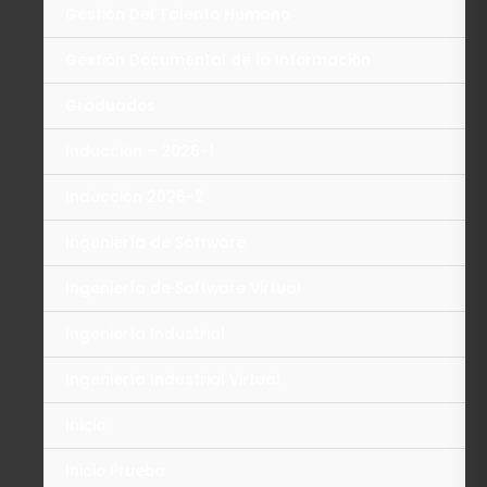
Gestión Del Talento Humano
Gestión Documental de la Información
Graduados
Inducción – 2026-1
Inducción 2026-2
Ingeniería de Software
Ingeniería de Software Virtual
Ingeniería Industrial
Ingeniería Industrial Virtual
Inicio
Inicio Prueba