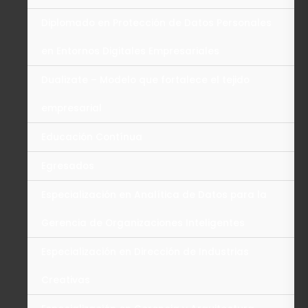
Diplomado en Protección de Datos Personales
en Entornos Digitales Empresariales
Dualizate – Modelo que fortalece el tejido
empresarial
Educación Contínua
Egresados
Especialización en Analítica de Datos para la
Gerencia de Organizaciones Inteligentes
Especialización en Dirección de Industrias
Creativas