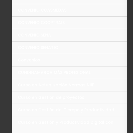
CONVENIO COASMEDAS
CONVENIO COOPTRAIS
CONVENIO SENA
CONVENIO SENATIC
Convenios
CUNDINAMARCA MÁS PROFESIONAL
Curso en Actualización Normas NIIF
Curso en Gestión de proyectos
Curso en Gestión del Tiempo y Productividad
Curso en Gestión y Productividad Digital con