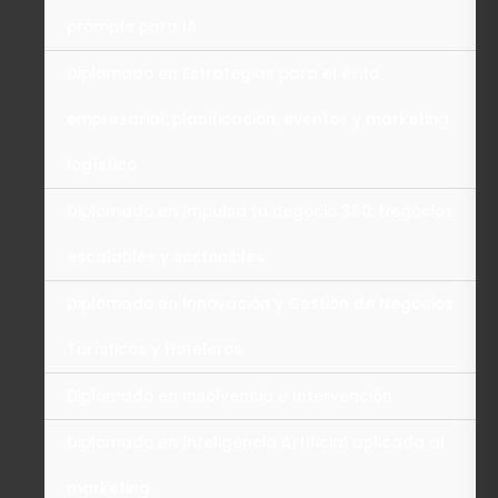
prompts para IA
Diplomado en Estrategias para el éxito
empresarial: planificación, eventos y marketing
logístico
Diplomado en Impulsa tu negocio 360: Negocios
escalables y sostenibles.
Diplomado en Innovación y Gestión de Negocios
Turísticos y Hoteleros
Diplomado en Insolvencia e Intervención
Diplomado en Inteligencia Artificial aplicada al
marketing.