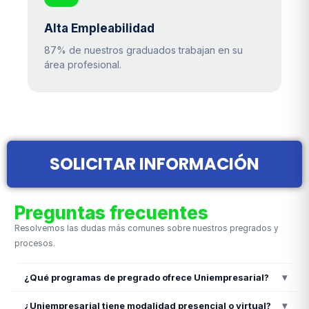
Alta Empleabilidad
87% de nuestros graduados trabajan en su
área profesional.
SOLICITAR INFORMACIÓN
Preguntas frecuentes
Resolvemos las dudas más comunes sobre nuestros pregrados y
procesos.
¿Qué programas de pregrado ofrece Uniempresarial?
▾
¿Uniempresarial tiene modalidad presencial o virtual?
▾
Uniempresarial ofrece programas como Administración de