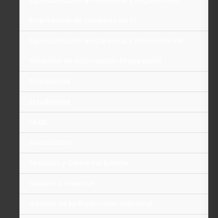
Especialización en Gerencia y Arquitectura
Empresarial de Sistemas de TI
Especialización en Gerencia y Protección de
Sistemas de Información Empresarial
Estudiantes
Estudiantes
FAQS
Financiación
Finanzas y Comercio Exterior
Gestión Comercial
Gestión de la Producción Industrial