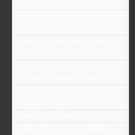
y Programación Eficiente
Apilable Curso en Programación y Estructuras
de Datos: Java y Python
Apilable Curso Frontend Master: Diseño e
Interactividad Web Profesional
Apilables Curso en Creación, Formalización y
Tributación de Empresas en Colombia
Apilables Curso en Cultura Organizacional y
Empresas con Propósito
Apilables Curso en Diseño de Negocios Futuros
Apilables Curso en Ecosistemas Digitales y