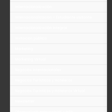
Internacionalización
Internacionalización – Estudiante visitante
Internacionalización Integral
Invitación pública
Marketing
Marketing Virtual
Negocios Internacionales
Negocios Turísticos y Hoteleros
Negocios Turísticos y Hoteleros Virtual
Newsletter
Observatorio empresarial – Info