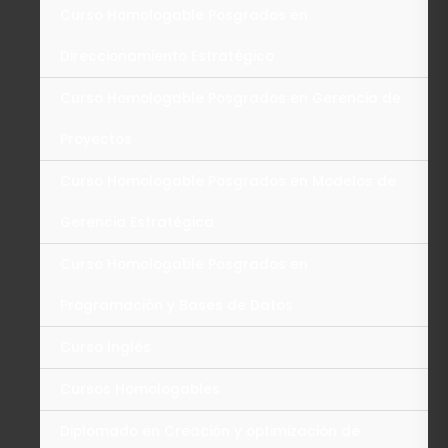
Curso Homologable Posgrados en
Direccionamiento Estratégico
Curso Homologable Posgrados en Gerencia de
Proyectos
Curso Homologable Posgrados en Modelos de
Gerencia Estratégica
Curso Homologable Posgrados en
Programación y Bases de Datos
Curso Inglés
Cursos Homologables
Diplomado en Creación y optimización de