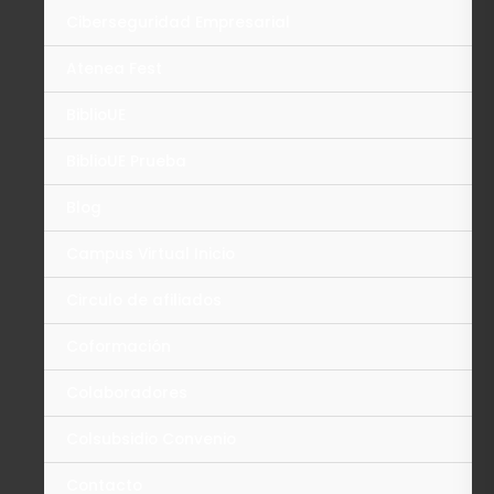
Ciberseguridad Empresarial
Atenea Fest
BiblioUE
BiblioUE Prueba
Blog
Campus Virtual Inicio
Circulo de afiliados
Coformación
Colaboradores
Colsubsidio Convenio
Contacto