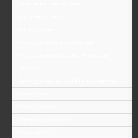
Régimen Tributario Especial
Secretaria General
Sobre Nosotros
Tecnología en Gestión Comercial
Tecnología en Gestión de la Producción
Industrial
Tecnología en Gestión del Talento Humano
Tecnologías
Tecnologías old
Términos y Condiciones
Thank You Page