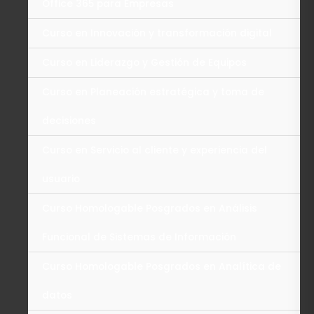
Office 365 para Empresas
Curso en Innovación y transformación digital
Curso en Liderazgo y Gestión de Equipos
Curso en Planeación estratégica y toma de
decisiones
Curso en Servicio al cliente y experiencia del
usuario
Curso Homologable Posgrados en Análisis
Funcional de Sistemas de Información
Curso Homologable Posgrados en Analítica de
datos