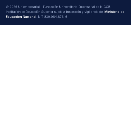
© 2026 Uniempresarial – Fundación Universitaria Empresarial de la CCB.
Institución de Educación Superior sujeta a inspección y vigilancia del
Ministerio de
Educación Nacional
. NIT 830.084.876-6