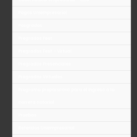
Pagos Uniempresarial
Posgrados
Pregrados Fest
Pregrados Fest – Virtual
Pregrados Presenciales
Pregrados Virtuales
Programa preparatorio para el ingreso a la
carrera notarial
Pruebas
Referidos Uniempresarial