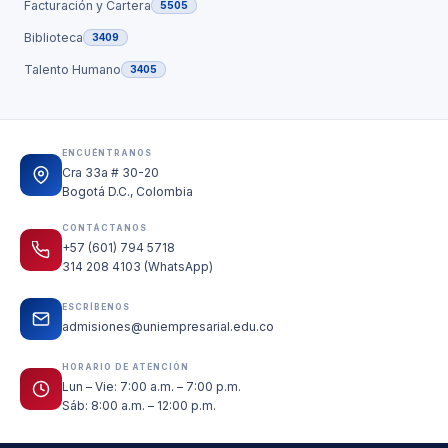
Facturación y Cartera
5505
Biblioteca
3409
Talento Humano
3405
ENCUÉNTRANOS
Cra 33a # 30-20
Bogotá D.C., Colombia
CONTÁCTANOS
+57 (601) 794 5718
314 208 4103 (WhatsApp)
ESCRÍBENOS
admisiones@uniempresarial.edu.co
HORARIO DE ATENCIÓN
Lun – Vie: 7:00 a.m. – 7:00 p.m.
Sáb: 8:00 a.m. – 12:00 p.m.