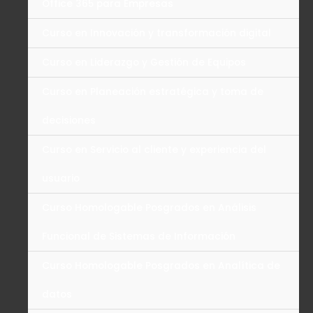
Office 365 para Empresas
Curso en Innovación y transformación digital
Curso en Liderazgo y Gestión de Equipos
Curso en Planeación estratégica y toma de
decisiones
Curso en Servicio al cliente y experiencia del
usuario
Curso Homologable Posgrados en Análisis
Funcional de Sistemas de Información
Curso Homologable Posgrados en Analítica de
datos