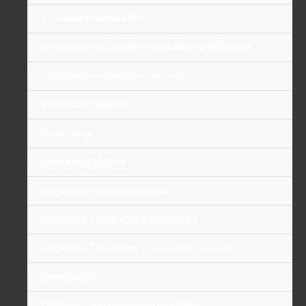
Internacionalización
Internacionalización – Estudiante visitante
Internacionalización Integral
Invitación pública
Marketing
Marketing Virtual
Negocios Internacionales
Negocios Turísticos y Hoteleros
Negocios Turísticos y Hoteleros Virtual
Newsletter
Observatorio empresarial – Info