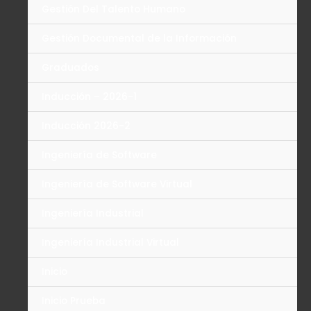
Gestión Del Talento Humano
Gestión Documental de la Información
Graduados
Inducción – 2026-1
Inducción 2026-2
Ingeniería de Software
Ingeniería de Software Virtual
Ingeniería Industrial
Ingeniería Industrial Virtual
Inicio
Inicio Prueba