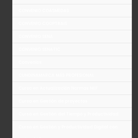
CONVENIO COASMEDAS
CONVENIO COOPTRAIS
CONVENIO SENA
CONVENIO SENATIC
Convenios
CUNDINAMARCA MÁS PROFESIONAL
Curso en Actualización Normas NIIF
Curso en Gestión de proyectos
Curso en Gestión del Tiempo y Productividad
Curso en Gestión y Productividad Digital con