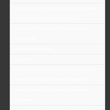
Diplomado en Protección de Datos Personales
en Entornos Digitales Empresariales
Dualizate – Modelo que fortalece el tejido
empresarial
Educación Contínua
Egresados
Especialización en Analítica de Datos para la
Gerencia de Organizaciones Inteligentes
Especialización en Dirección de Industrias
Creativas