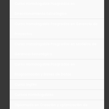
Curso Homologable Posgrados en
Direccionamiento Estratégico
Curso Homologable Posgrados en Gerencia de
Proyectos
Curso Homologable Posgrados en Modelos de
Gerencia Estratégica
Curso Homologable Posgrados en
Programación y Bases de Datos
Curso Inglés
Cursos Homologables
Diplomado en Creación y optimización de