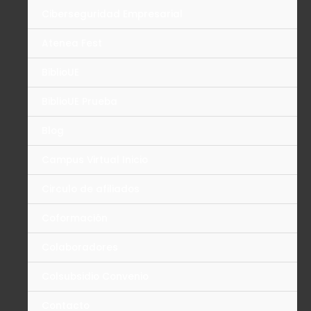
Ciberseguridad Empresarial
Atenea Fest
BiblioUE
BiblioUE Prueba
Blog
Campus Virtual Inicio
Circulo de afiliados
Coformación
Colaboradores
Colsubsidio Convenio
Contacto