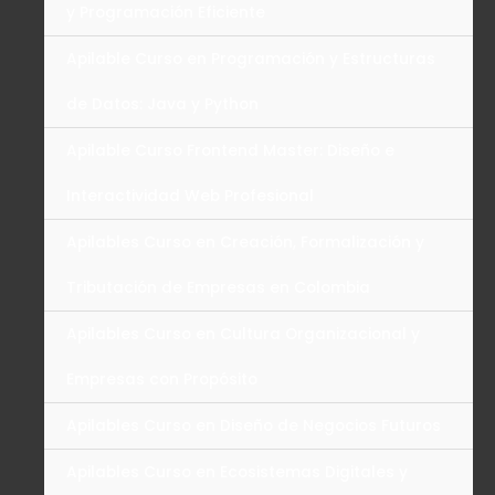
y Programación Eficiente
Apilable Curso en Programación y Estructuras
de Datos: Java y Python
Apilable Curso Frontend Master: Diseño e
Interactividad Web Profesional
Apilables Curso en Creación, Formalización y
Tributación de Empresas en Colombia
Apilables Curso en Cultura Organizacional y
Empresas con Propósito
Apilables Curso en Diseño de Negocios Futuros
Apilables Curso en Ecosistemas Digitales y