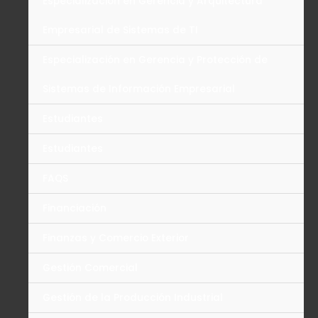
Especialización en Gerencia y Arquitectura
Empresarial de Sistemas de TI
Especialización en Gerencia y Protección de
Sistemas de Información Empresarial
Estudiantes
Estudiantes
FAQS
Financiación
Finanzas y Comercio Exterior
Gestión Comercial
Gestión de la Producción Industrial