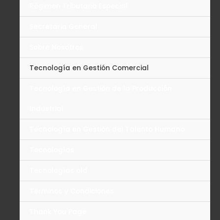
Régimen Tributario Especial
Secretaria General
Sobre Nosotros
Tecnología en Gestión Comercial
Tecnología en Gestión de la Producción
Industrial
Tecnología en Gestión del Talento Humano
Tecnologías
Tecnologías old
Términos y Condiciones
Thank You Page