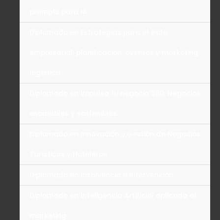
prompts para IA
Diplomado en Estrategias para el éxito
empresarial: planificación, eventos y marketing
logístico
Diplomado en Impulsa tu negocio 360: Negocios
escalables y sostenibles.
Diplomado en Innovación y Gestión de Negocios
Turísticos y Hoteleros
Diplomado en Insolvencia e Intervención
Diplomado en Inteligencia Artificial aplicada al
marketing.