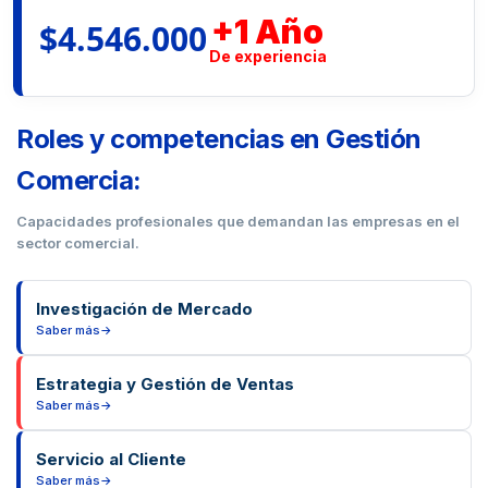
+1 Año
$4.546.000
De experiencia
Roles y competencias en Gestión
Comercia:
Capacidades profesionales que demandan las empresas en el
sector comercial.
Investigación de Mercado
Saber más
Investigar el comportamiento del mercado, identificar tendencias y
Estrategia y Gestión de Ventas
evaluar la competencia. Realiza análisis de mercado, estudia al
Saber más
consumidor y recopila información para tomar decisiones
estratégicas informadas.
Planificar y ejecutar estrategias de ventas efectivas, incluyendo la
Servicio al Cliente
identificación de prospectos, negociación y cierre de acuerdos.
Saber más
Desarrolla planes comerciales, lidera equipos de venta y alcanza