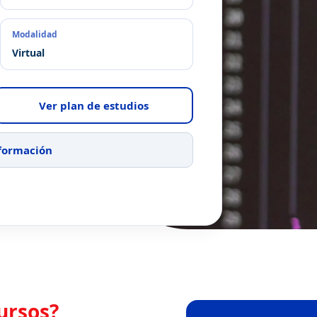
Modalidad
Virtual
Ver plan de estudios
nformación
ursos?