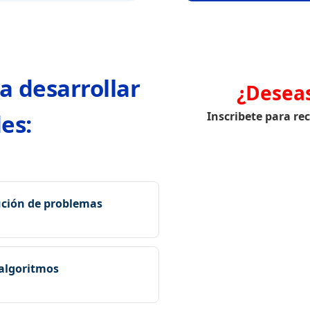
a desarrollar
¿Desea
es:
Inscribete para re
ución de problemas
ica y estructurada para
ntes más manejables.
 algoritmos