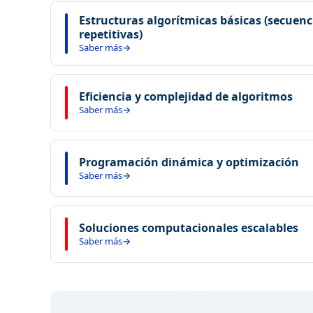
Aprende a reconocer, estudiar y clasificar algo
Estructuras algorítmicas básicas (secuenc
características críticas y su rol en la solución d
repetitivas)
Saber más
Construye algoritmos utilizando las estructura
resolver una variedad de problemas computacio
Eficiencia y complejidad de algoritmos
Saber más
Desarrolla la capacidad de analizar y comparar
usando análisis de complejidad computacional.
Programación dinámica y optimización
Saber más
Domina una estrategia avanzada que permite r
descomposición y almacenamiento de resultado
Soluciones computacionales escalables
Saber más
Integra todos los conocimientos adquiridos par
que puedan crecer y adaptarse a nuevas dema