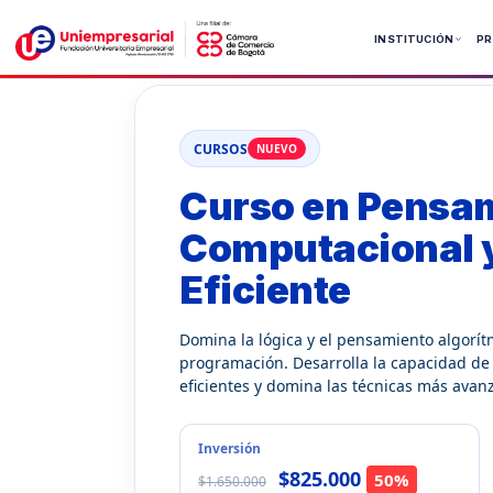
Ir
al
INSTITUCIÓN
P
contenido
Pregrados
Pregrados
CURSOS
NUEVO
Posgrado
Curso en Pensa
Tecnolog
Computacional 
Eficiente
Domina la lógica y el pensamiento algorítm
programación. Desarrolla la capacidad de 
eficientes y domina las técnicas más avan
Inversión
$825.000
50%
$1.650.000