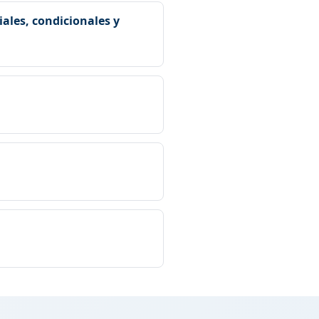
ritmos, entendiendo sus
iales, condicionales y
e problemas.
s de control fundamentales para
nales.
 el rendimiento de algoritmos
esolver problemas mediante la
s intermedios.
a crear aplicaciones robustas
ndas.