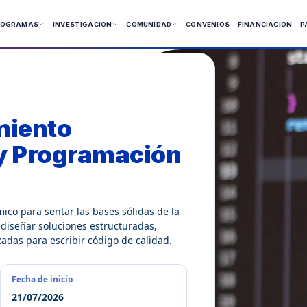
ROGRAMAS
INVESTIGACIÓN
COMUNIDAD
CONVENIOS
FINANCIACIÓN
P
 Presenciales
 Virtuales
miento
ía
y Programación
ico para sentar las bases sólidas de la
diseñar soluciones estructuradas,
zadas para escribir código de calidad.
Fecha de inicio
21/07/2026