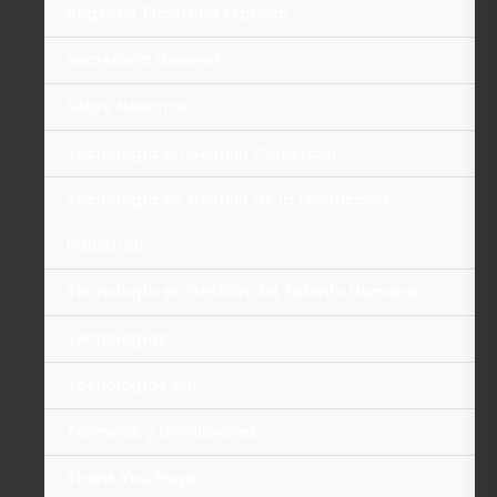
Régimen Tributario Especial
Secretaria General
Sobre Nosotros
Tecnología en Gestión Comercial
Tecnología en Gestión de la Producción
Industrial
Tecnología en Gestión del Talento Humano
Tecnologías
Tecnologías old
Términos y Condiciones
Thank You Page