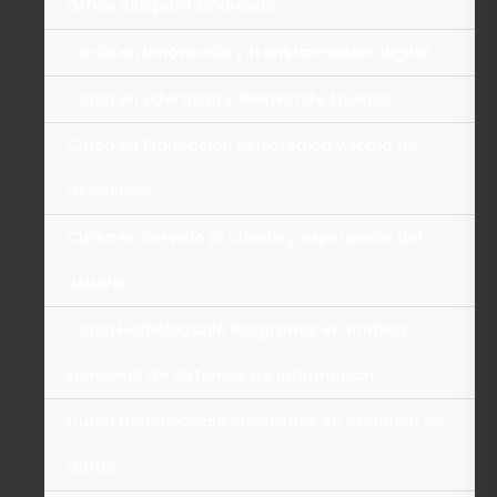
Office 365 para Empresas
Curso en Innovación y transformación digital
Curso en Liderazgo y Gestión de Equipos
Curso en Planeación estratégica y toma de
decisiones
Curso en Servicio al cliente y experiencia del
usuario
Curso Homologable Posgrados en Análisis
Funcional de Sistemas de Información
Curso Homologable Posgrados en Analítica de
datos