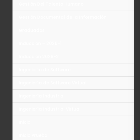
Gestión Del Talento Humano
Gestión Documental de la Información
Graduados
Inducción – 2026-1
Inducción 2026-2
Ingeniería de Software
Ingeniería de Software Virtual
Ingeniería Industrial
Ingeniería Industrial Virtual
Inicio
Inicio Prueba