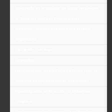
Diplomado en Protección de Datos Personales
en Entornos Digitales Empresariales
Dualizate – Modelo que fortalece el tejido
empresarial
Educación Contínua
Egresados
Especialización en Analítica de Datos para la
Gerencia de Organizaciones Inteligentes
Especialización en Dirección de Industrias
Creativas