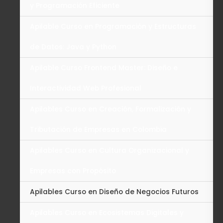
y Programación Eficiente
Apilable Curso en Programación y Estructuras
de Datos: Java y Python
Apilable Curso Frontend Master: Diseño e
Interactividad Web Profesional
Apilables Curso en Creación, Formalización y
Tributación de Empresas en Colombia
Apilables Curso en Cultura Organizacional y
Empresas con Propósito
Apilables Curso en Diseño de Negocios Futuros
Apilables Curso en Ecosistemas Digitales y