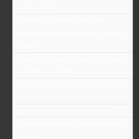
prompts para IA
Diplomado en Estrategias para el éxito
empresarial: planificación, eventos y marketing
logístico
Diplomado en Impulsa tu negocio 360: Negocios
escalables y sostenibles.
Diplomado en Innovación y Gestión de Negocios
Turísticos y Hoteleros
Diplomado en Insolvencia e Intervención
Diplomado en Inteligencia Artificial aplicada al
marketing.