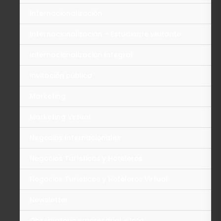
Internacionalización
Internacionalización – Estudiante visitante
Internacionalización Integral
Invitación pública
Marketing
Marketing Virtual
Negocios Internacionales
Negocios Turísticos y Hoteleros
Negocios Turísticos y Hoteleros Virtual
Newsletter
Observatorio empresarial – Info