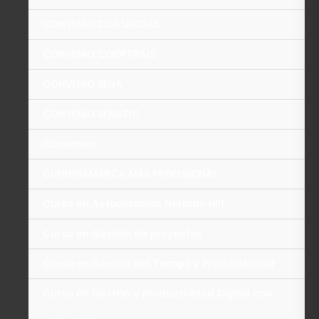
CONVENIO COASMEDAS
CONVENIO COOPTRAIS
CONVENIO SENA
CONVENIO SENATIC
Convenios
CUNDINAMARCA MÁS PROFESIONAL
Curso en Actualización Normas NIIF
Curso en Gestión de proyectos
Curso en Gestión del Tiempo y Productividad
Curso en Gestión y Productividad Digital con