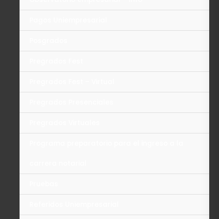
Pagos Uniempresarial
Posgrados
Pregrados Fest
Pregrados Fest – Virtual
Pregrados Presenciales
Pregrados Virtuales
Programa preparatorio para el ingreso a la
carrera notarial
Pruebas
Referidos Uniempresarial