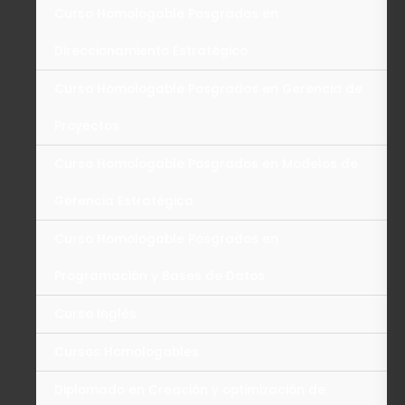
Curso Homologable Posgrados en
Direccionamiento Estratégico
Curso Homologable Posgrados en Gerencia de
Proyectos
Curso Homologable Posgrados en Modelos de
Gerencia Estratégica
Curso Homologable Posgrados en
Programación y Bases de Datos
Curso Inglés
Cursos Homologables
Diplomado en Creación y optimización de