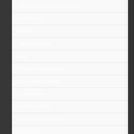
Ciberseguridad Empresarial
Atenea Fest
BiblioUE
BiblioUE Prueba
Blog
Campus Virtual Inicio
Circulo de afiliados
Coformación
Colaboradores
Colsubsidio Convenio
Contacto