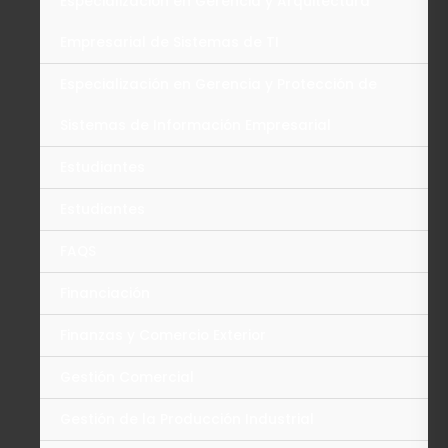
Especialización en Gerencia y Arquitectura
Empresarial de Sistemas de TI
Especialización en Gerencia y Protección de
Sistemas de Información Empresarial
Estudiantes
Estudiantes
FAQS
Financiación
Finanzas y Comercio Exterior
Gestión Comercial
Gestión de la Producción Industrial