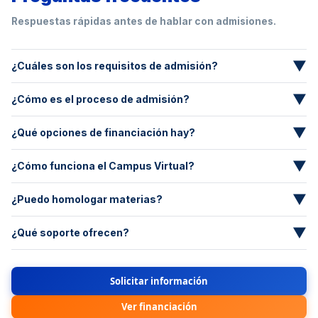
Respuestas rápidas antes de hablar con admisiones.
▼
¿Cuáles son los requisitos de admisión?
Documento de identidad, formulario de inscripción y datos
▼
¿Cómo es el proceso de admisión?
académicos. Puede variar por convocatoria.
Registro, entrega y validación de documentos, pago de la
▼
¿Qué opciones de financiación hay?
matrícula y se otorga admisión.
ICETEX, Fincomercio, Convenios Corporativos, entre otros. Te
▼
¿Cómo funciona el Campus Virtual?
asesoramos según tu caso.
Aulas virtuales, recursos asincrónicos, evaluaciones y tutorías
▼
¿Puedo homologar materias?
en línea.
Se revisa caso a caso según normativa y soportes académicos.
▼
¿Qué soporte ofrecen?
Soporte técnico y orientación al estudiante en horarios hábiles.
Solicitar información
Ver financiación