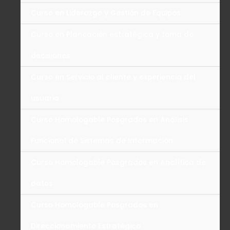
Curso en Liderazgo y Gestión de Equipos
Curso en Planeación estratégica y toma de
decisiones
Curso en Servicio al cliente y experiencia del
usuario
Curso Homologable Posgrados en Análisis
Funcional de Sistemas de Información
Curso Homologable Posgrados en Analítica de
datos
Curso Homologable Posgrados en
Direccionamiento Estratégico