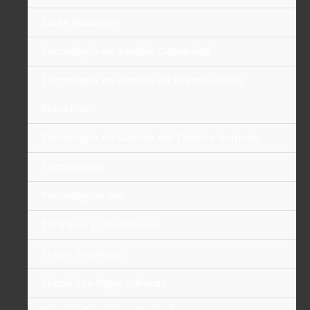
Sobre Nosotros
Tecnología en Gestión Comercial
Tecnología en Gestión de la Producción
Industrial
Tecnología en Gestión del Talento Humano
Tecnologías
Tecnologías old
Términos y Condiciones
Thank You Page
Thank You Page — Becas