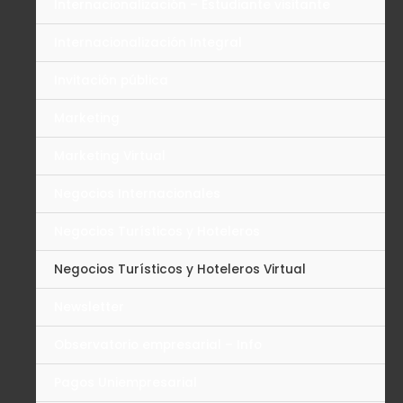
Internacionalización – Estudiante visitante
Internacionalización Integral
Invitación pública
Marketing
Marketing Virtual
Negocios Internacionales
Negocios Turísticos y Hoteleros
Negocios Turísticos y Hoteleros Virtual
Newsletter
Observatorio empresarial – Info
Pagos Uniempresarial