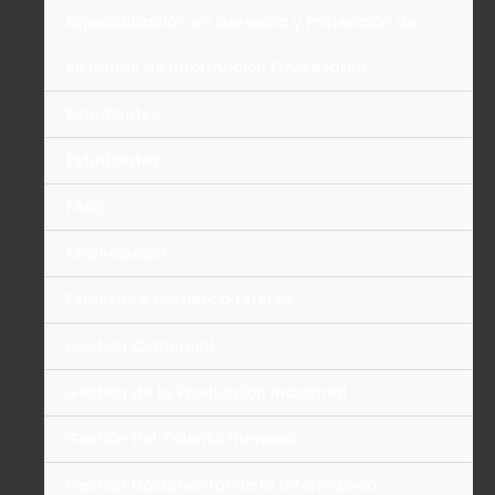
Especialización en Gerencia y Protección de
Sistemas de Información Empresarial
Estudiantes
Estudiantes
FAQS
Financiación
Finanzas y Comercio Exterior
Gestión Comercial
Gestión de la Producción Industrial
Gestión Del Talento Humano
Gestión Documental de la Información