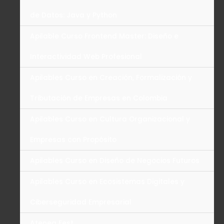
de Datos: Java y Python
Apilable Curso Frontend Master: Diseño e
Interactividad Web Profesional
Apilables Curso en Creación, Formalización y
Tributación de Empresas en Colombia
Apilables Curso en Cultura Organizacional y
Empresas con Propósito
Apilables Curso en Diseño de Negocios Futuros
Apilables Curso en Ecosistemas Digitales y
Ciberseguridad Empresarial
Atenea Fest