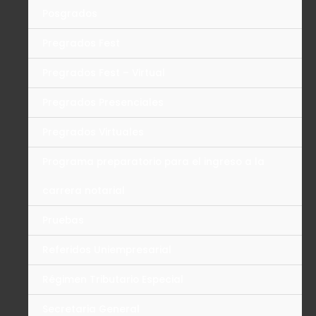
Posgrados
Pregrados Fest
Pregrados Fest – Virtual
Pregrados Presenciales
Pregrados Virtuales
Programa preparatorio para el ingreso a la
carrera notarial
Pruebas
Referidos Uniempresarial
Régimen Tributario Especial
Secretaria General