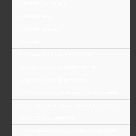
CONVENIO COOPTRAIS
CONVENIO SENA
CONVENIO SENATIC
Convenios
CUNDINAMARCA MÁS PROFESIONAL
Curso en Actualización Normas NIIF
Curso en Gestión de proyectos
Curso en Gestión del Tiempo y Productividad
Curso en Gestión y Productividad Digital con
Office 365 para Empresas
Curso en Innovación y transformación digital