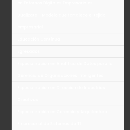
en Entornos Digitales Empresariales
Dualizate – Modelo que fortalece el tejido
empresarial
Educación Contínua
Egresados
Especialización en Analítica de Datos para la
Gerencia de Organizaciones Inteligentes
Especialización en Dirección de Industrias
Creativas
Especialización en Gerencia y Arquitectura
Empresarial de Sistemas de TI