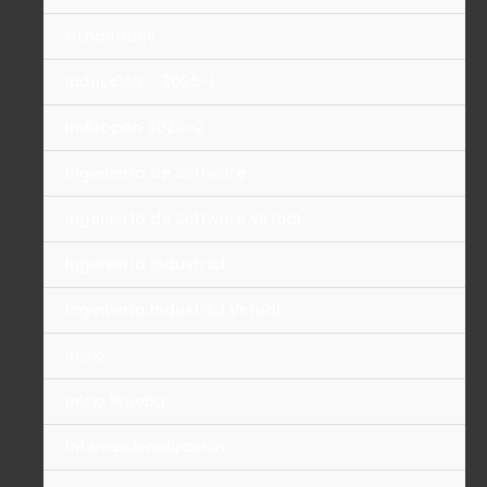
Graduados
Inducción – 2026-1
Inducción 2026-2
Ingeniería de Software
Ingeniería de Software Virtual
Ingeniería Industrial
Ingeniería Industrial Virtual
Inicio
Inicio Prueba
Internacionalización