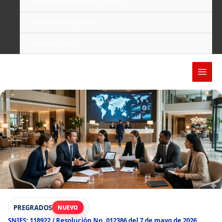
Trámite Registro y Control
Web construction
webinars-ccb
PREGRADOS
NUEVO
SNIES: 118922 / Resolución No. 012386 del 7 de mayo de 2026