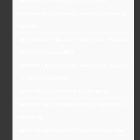
Diplomado en Estrategias para el éxito
empresarial: planificación, eventos y marketing
logístico
Diplomado en Impulsa tu negocio 360: Negocios
escalables y sostenibles.
Diplomado en Innovación y Gestión de Negocios
Turísticos y Hoteleros
Diplomado en Insolvencia e Intervención
Diplomado en Inteligencia Artificial aplicada al
marketing.
Diplomado en Protección de Datos Personales