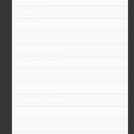
BiblioUE
BiblioUE Prueba
Blog
Campus Virtual Inicio
Circulo de afiliados
Coformación
Colaboradores
Colsubsidio Convenio
Contacto
CONVENIO COASMEDAS