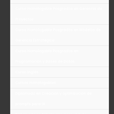
Curso Homologable Posgrados en Gerencia de
Proyectos
Curso Homologable Posgrados en Modelos de
Gerencia Estratégica
Curso Homologable Posgrados en
Programación y Bases de Datos
Curso Inglés
Cursos Homologables
Diplomado en Creación y optimización de
prompts para IA