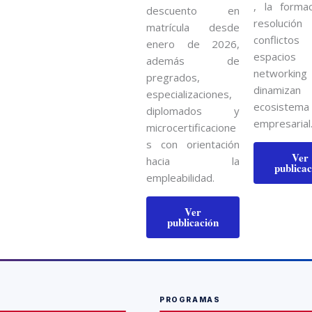
, la formac
descuento en
resoluci
matrícula desde
conflictos
enero de 2026,
espaci
además de
networki
pregrados,
dinamiz
especializaciones,
ecosistema
diplomados y
empresarial
microcertificacione
s con orientación
Ver
hacia la
publicac
empleabilidad.
Ver
publicación
PROGRAMAS