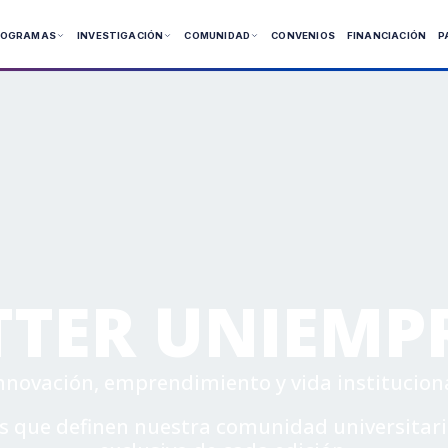
ROGRAMAS
INVESTIGACIÓN
COMUNIDAD
CONVENIOS
FINANCIACIÓN
P
 Presenciales
 Virtuales
ía
TER UNIEMP
nnovación, emprendimiento y vida institucion
ros que definen nuestra comunidad universitari