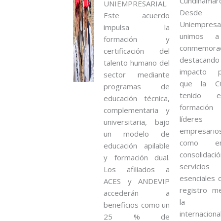
Cundinamarc
UNIEMPRESARIAL.
Desde
Este acuerdo
Uniempresar
impulsa la
unimos a
formación y
conmemorac
certificación del
destacan
talento humano del
impacto po
sector mediante
que la C
programas de
tenido 
educación técnica,
formaci
complementaria y
líder
universitaria, bajo
empresario
un modelo de
como e
educación apilable
consolidac
y formación dual.
servicios
Los afiliados a
esenciales 
ACES y ANDEVIP
registro me
accederán a
la
beneficios como un
internaciona
25 % de