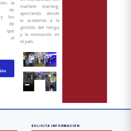
ión, la
machine learning,
ón de
aportando desde
 y los
la academia a la
os de
gestión del riesgo
ng que
y la innovación en
an el
el país.
.
ión
SOLICITA INFORMACIÓN