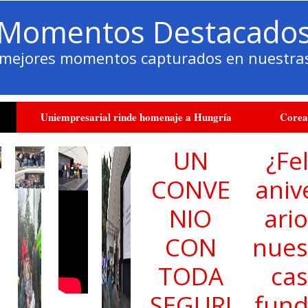
Momentos Destacado
s mejores momentos capturados en nuestras
Uniempresarial rinde homenaje a Hungría
Corea
UN
¿Fel
CONVE
aniv
NIO
ario
CON
nues
TODA
ca
SEGURI
fun