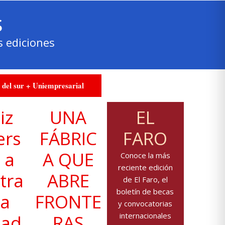
s
 ediciones
 del sur + Uniempresarial
iz
UNA
EL
ers
FÁBRIC
FARO
 a
A QUE
Conoce la más
reciente edición
tra
ABRE
de El Faro, el
boletín de becas
sa
FRONTE
y convocatorias
internacionales
dad
RAS