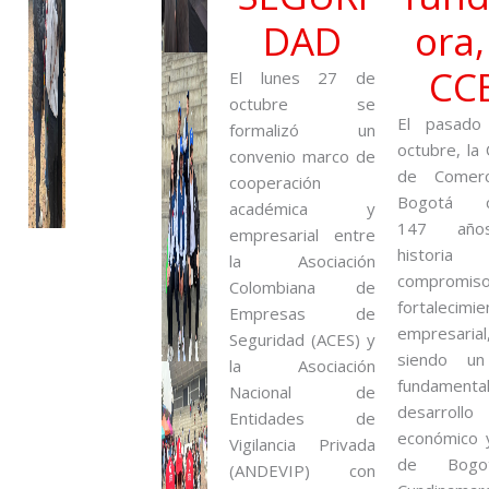
DAD
ora,
CC
El lunes 27 de
octubre se
El pasad
formalizó un
octubre, la
convenio marco de
de Comer
cooperación
Bogotá c
académica y
147 añ
empresarial entre
histor
la Asociación
compromiso
Colombiana de
fortalecimie
Empresas de
empresarial
Seguridad (ACES) y
siendo un
la Asociación
fundamenta
Nacional de
desarrollo
Entidades de
económico y
Vigilancia Privada
de Bog
(ANDEVIP) con