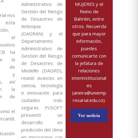
a.
Administrativo de
MUJERES y el
Gestión del Riesgo
Reino de
ial nos
de Desastres de
Bahréin, entre
 esta
Antioquia
otros. Recuerda
ión,
(DAGRAN) y el
que para mayor
do el
Departamento
información,
sitivo
Administrativo de
puedes
CB ha
Gestión del Riesgo
comunicarte con
en la
de Desastres de
la jefatura de
ón de
Medellín (DAGRD),
relaciones
es y
reunió avances en
interinstitucional
s, así
ciencia, tecnología
es
n la
e innovación para
(aneira@uniemp
ión de
ciudades más
resarial.edu.co).
seguras. FUSOFT
como el
presentó un
Ver noticia
rcantil,
desarrollo en
predicción del clima
lización
en microzonas con