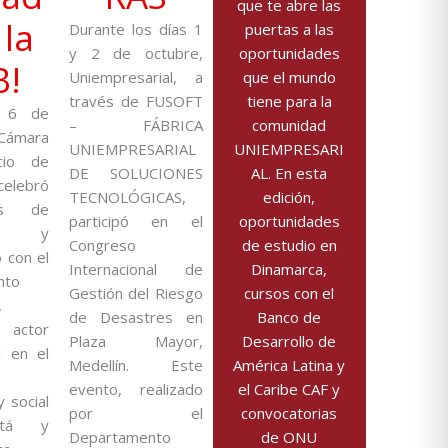
que te abre las
 la
Durante los días 1
puertas a las
y 2 de octubre,
oportunidades
B!
Uniempresarial, a
que el mundo
través de FUSOFT
tiene para la
o 6 de
– FÁBRICA
comunidad
 Cámara
UNIEMPRESARIAL
UNIEMPRESARI
cio de
DE SOLUCIONES
AL. En esta
elebró
TECNOLÓGICAS,
edición,
os de
participó en el
oportunidades
ia y
Congreso
de estudio en
 con el
Internacional de
Dinamarca,
nto
Gestión del Riesgo
cursos con el
,
de Desastres en
Banco de
 actor
Plaza Mayor,
Desarrollo de
l en el
Medellín. Este
América Latina y
evento, realizado
el Caribe CAF y
 social
por el
convocatorias
otá y
Departamento
de ONU