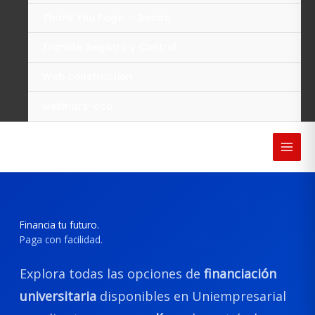
Thank You Page — Becas
Trámite Registro y Control
Web construction
webinars-ccb
Financia tu futuro.
Paga con facilidad.
Explora todas las opciones de
financiación
universitaria
disponibles en Uniempresarial