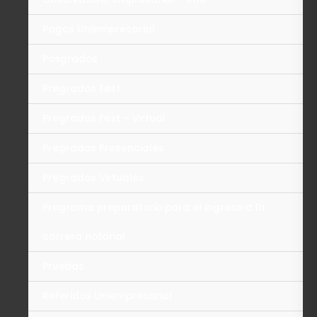
Pagos Uniempresarial
Posgrados
Pregrados Fest
Pregrados Fest – Virtual
Pregrados Presenciales
Pregrados Virtuales
Programa preparatorio para el ingreso a la
carrera notarial
Pruebas
Referidos Uniempresarial