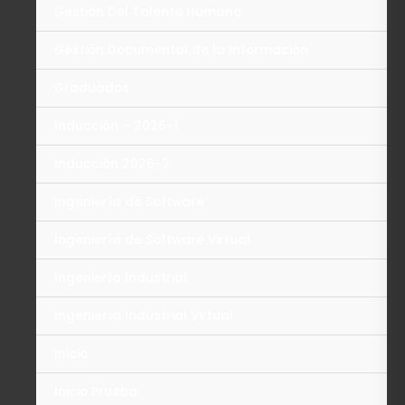
Gestión Del Talento Humano
Gestión Documental de la Información
Graduados
Inducción – 2026-1
Inducción 2026-2
Ingeniería de Software
Ingeniería de Software Virtual
Ingeniería Industrial
Ingeniería Industrial Virtual
Inicio
Inicio Prueba