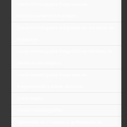
Curso Homologable Posgrados en
Direccionamiento Estratégico
Curso Homologable Posgrados en Gerencia de
Proyectos
Curso Homologable Posgrados en Modelos de
Gerencia Estratégica
Curso Homologable Posgrados en
Programación y Bases de Datos
Curso Inglés
Cursos Homologables
Diplomado en Creación y optimización de