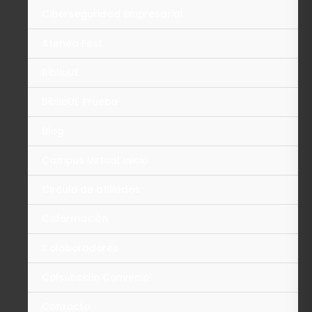
Ciberseguridad Empresarial
Atenea Fest
BiblioUE
BiblioUE Prueba
Blog
Campus Virtual Inicio
Circulo de afiliados
Coformación
Colaboradores
Colsubsidio Convenio
Contacto