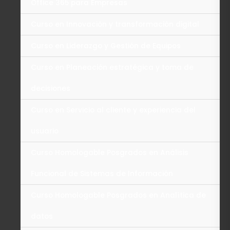
Office 365 para Empresas
Curso en Innovación y transformación digital
Curso en Liderazgo y Gestión de Equipos
Curso en Planeación estratégica y toma de
decisiones
Curso en Servicio al cliente y experiencia del
usuario
Curso Homologable Posgrados en Análisis
Funcional de Sistemas de Información
Curso Homologable Posgrados en Analítica de
datos