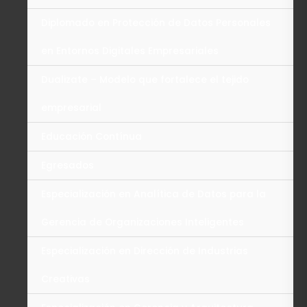
Diplomado en Protección de Datos Personales
en Entornos Digitales Empresariales
Dualizate – Modelo que fortalece el tejido
empresarial
Educación Contínua
Egresados
Especialización en Analítica de Datos para la
Gerencia de Organizaciones Inteligentes
Especialización en Dirección de Industrias
Creativas