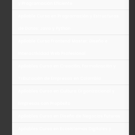
y Programación Eficiente
Apilable Curso en Programación y Estructuras
de Datos: Java y Python
Apilable Curso Frontend Master: Diseño e
Interactividad Web Profesional
Apilables Curso en Creación, Formalización y
Tributación de Empresas en Colombia
Apilables Curso en Cultura Organizacional y
Empresas con Propósito
Apilables Curso en Diseño de Negocios Futuros
Apilables Curso en Ecosistemas Digitales y