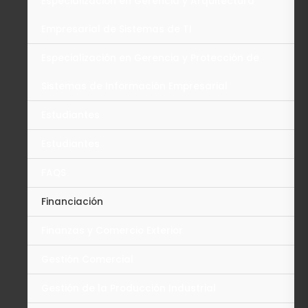
Especialización en Gerencia y Arquitectura
Empresarial de Sistemas de TI
Especialización en Gerencia y Protección de
Sistemas de Información Empresarial
Estudiantes
Estudiantes
FAQS
Financiación
Finanzas y Comercio Exterior
Gestión Comercial
Gestión de la Producción Industrial