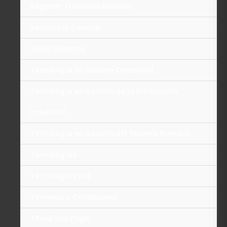
Régimen Tributario Especial
Secretaria General
Sobre Nosotros
Tecnología en Gestión Comercial
Tecnología en Gestión de la Producción
Industrial
Tecnología en Gestión del Talento Humano
Tecnologías
Tecnologías old
Términos y Condiciones
Thank You Page