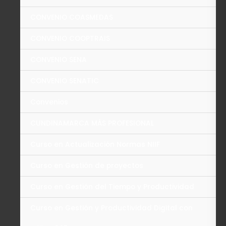
CONVENIO COASMEDAS
CONVENIO COOPTRAIS
CONVENIO SENA
CONVENIO SENATIC
Convenios
CUNDINAMARCA MÁS PROFESIONAL
Curso en Actualización Normas NIIF
Curso en Gestión de proyectos
Curso en Gestión del Tiempo y Productividad
Curso en Gestión y Productividad Digital con