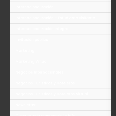
Internacionalización
Internacionalización – Estudiante visitante
Internacionalización Integral
Invitación pública
Marketing
Marketing Virtual
Negocios Internacionales
Negocios Turísticos y Hoteleros
Negocios Turísticos y Hoteleros Virtual
Newsletter
Observatorio empresarial – Info