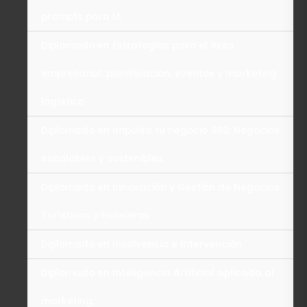
prompts para IA
Diplomado en Estrategias para el éxito
empresarial: planificación, eventos y marketing
logístico
Diplomado en Impulsa tu negocio 360: Negocios
escalables y sostenibles.
Diplomado en Innovación y Gestión de Negocios
Turísticos y Hoteleros
Diplomado en Insolvencia e Intervención
Diplomado en Inteligencia Artificial aplicada al
marketing.