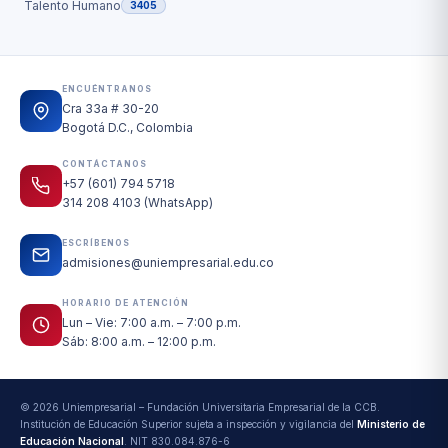
Talento Humano
3405
ENCUÉNTRANOS
Cra 33a # 30-20
Bogotá D.C., Colombia
CONTÁCTANOS
+57 (601) 794 5718
314 208 4103 (WhatsApp)
ESCRÍBENOS
admisiones@uniempresarial.edu.co
HORARIO DE ATENCIÓN
Lun – Vie: 7:00 a.m. – 7:00 p.m.
Sáb: 8:00 a.m. – 12:00 p.m.
© 2026 Uniempresarial – Fundación Universitaria Empresarial de la CCB.
Institución de Educación Superior sujeta a inspección y vigilancia del
Ministerio de
Educación Nacional
. NIT 830.084.876-6