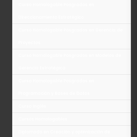
Curso Homologable Posgrados en
Direccionamiento Estratégico
Curso Homologable Posgrados en Gerencia de
Proyectos
Curso Homologable Posgrados en Modelos de
Gerencia Estratégica
Curso Homologable Posgrados en
Programación y Bases de Datos
Curso Inglés
Cursos Homologables
Diplomado en Creación y optimización de