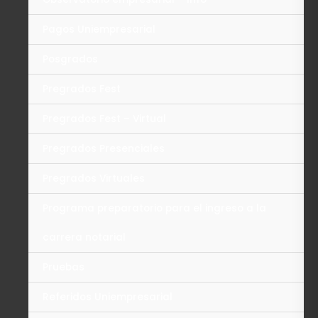
Pagos Uniempresarial
Posgrados
Pregrados Fest
Pregrados Fest – Virtual
Pregrados Presenciales
Pregrados Virtuales
Programa preparatorio para el ingreso a la
carrera notarial
Pruebas
Referidos Uniempresarial