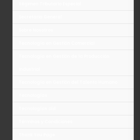
Régimen Tributario Especial
Secretaria General
Sobre Nosotros
Tecnología en Gestión Comercial
Tecnología en Gestión de la Producción
Industrial
Tecnología en Gestión del Talento Humano
Tecnologías
Tecnologías old
Términos y Condiciones
Thank You Page