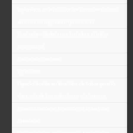
Diplomado en Protección de Datos Personales
en Entornos Digitales Empresariales
Dualizate – Modelo que fortalece el tejido
empresarial
Educación Contínua
Egresados
Especialización en Analítica de Datos para la
Gerencia de Organizaciones Inteligentes
Especialización en Dirección de Industrias
Creativas