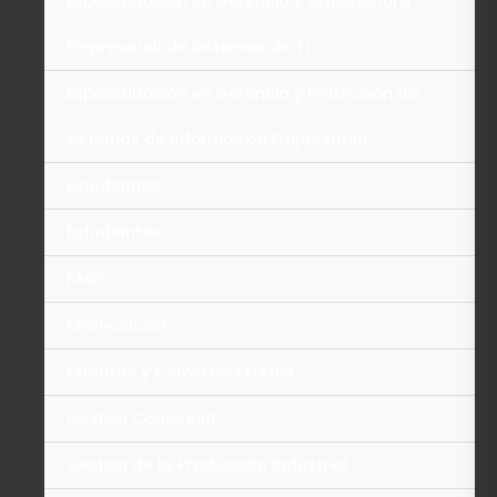
Especialización en Gerencia y Arquitectura
Empresarial de Sistemas de TI
Especialización en Gerencia y Protección de
Sistemas de Información Empresarial
Estudiantes
Estudiantes
FAQS
Financiación
Finanzas y Comercio Exterior
Gestión Comercial
Gestión de la Producción Industrial