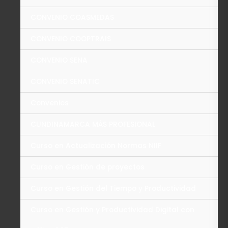
CONVENIO COASMEDAS
CONVENIO COOPTRAIS
CONVENIO SENA
CONVENIO SENATIC
Convenios
CUNDINAMARCA MÁS PROFESIONAL
Curso en Actualización Normas NIIF
Curso en Gestión de proyectos
Curso en Gestión del Tiempo y Productividad
Curso en Gestión y Productividad Digital con