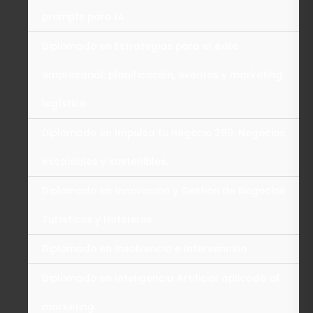
prompts para IA
Diplomado en Estrategias para el éxito
empresarial: planificación, eventos y marketing
logístico
Diplomado en Impulsa tu negocio 360: Negocios
escalables y sostenibles.
Diplomado en Innovación y Gestión de Negocios
Turísticos y Hoteleros
Diplomado en Insolvencia e Intervención
Diplomado en Inteligencia Artificial aplicada al
marketing.