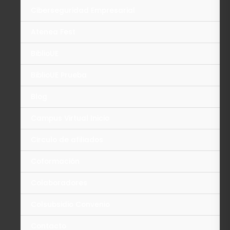
Ciberseguridad Empresarial
Atenea Fest
BiblioUE
BiblioUE Prueba
Blog
Campus Virtual Inicio
Circulo de afiliados
Coformación
Colaboradores
Colsubsidio Convenio
Contacto