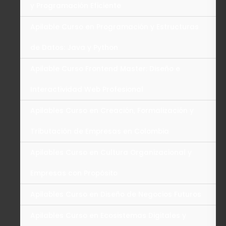
y Programación Eficiente
Apilable Curso en Programación y Estructuras
de Datos: Java y Python
Apilable Curso Frontend Master: Diseño e
Interactividad Web Profesional
Apilables Curso en Creación, Formalización y
Tributación de Empresas en Colombia
Apilables Curso en Cultura Organizacional y
Empresas con Propósito
Apilables Curso en Diseño de Negocios Futuros
Apilables Curso en Ecosistemas Digitales y