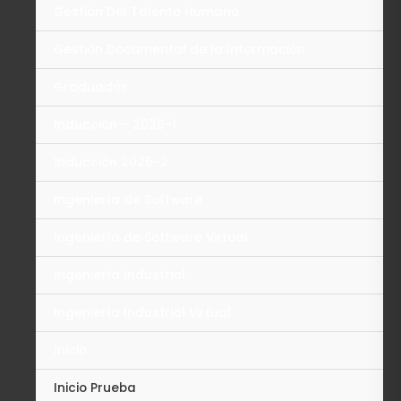
Gestión Del Talento Humano
Gestión Documental de la Información
Graduados
Inducción – 2026-1
Inducción 2026-2
Ingeniería de Software
Ingeniería de Software Virtual
Ingeniería Industrial
Ingeniería Industrial Virtual
Inicio
Inicio Prueba