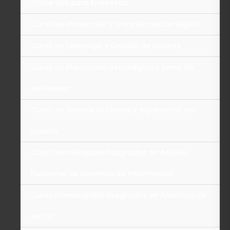
Office 365 para Empresas
Curso en Innovación y transformación digital
Curso en Liderazgo y Gestión de Equipos
Curso en Planeación estratégica y toma de
decisiones
Curso en Servicio al cliente y experiencia del
usuario
Curso Homologable Posgrados en Análisis
Funcional de Sistemas de Información
Curso Homologable Posgrados en Analítica de
datos