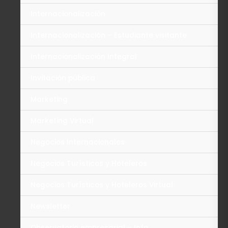
Internacionalización
Internacionalización – Estudiante visitante
Internacionalización Integral
Invitación pública
Marketing
Marketing Virtual
Negocios Internacionales
Negocios Turísticos y Hoteleros
Negocios Turísticos y Hoteleros Virtual
Newsletter
Observatorio empresarial – Info