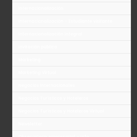
Internacionalización
Internacionalización – Estudiante visitante
Internacionalización Integral
Invitación pública
Marketing
Marketing Virtual
Negocios Internacionales
Negocios Turísticos y Hoteleros
Negocios Turísticos y Hoteleros Virtual
Newsletter
Observatorio empresarial – Info