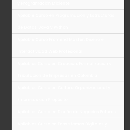
y Programación Eficiente
Apilable Curso en Programación y Estructuras
de Datos: Java y Python
Apilable Curso Frontend Master: Diseño e
Interactividad Web Profesional
Apilables Curso en Creación, Formalización y
Tributación de Empresas en Colombia
Apilables Curso en Cultura Organizacional y
Empresas con Propósito
Apilables Curso en Diseño de Negocios Futuros
Apilables Curso en Ecosistemas Digitales y