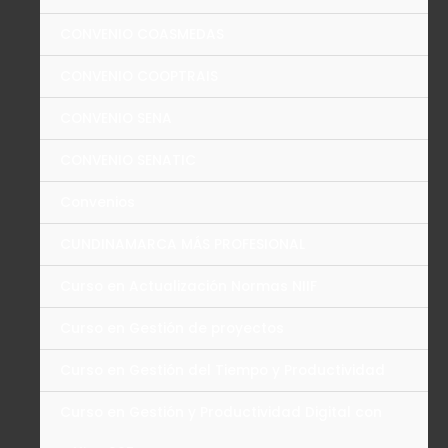
CONVENIO COASMEDAS
CONVENIO COOPTRAIS
CONVENIO SENA
CONVENIO SENATIC
Convenios
CUNDINAMARCA MÁS PROFESIONAL
Curso en Actualización Normas NIIF
Curso en Gestión de proyectos
Curso en Gestión del Tiempo y Productividad
Curso en Gestión y Productividad Digital con