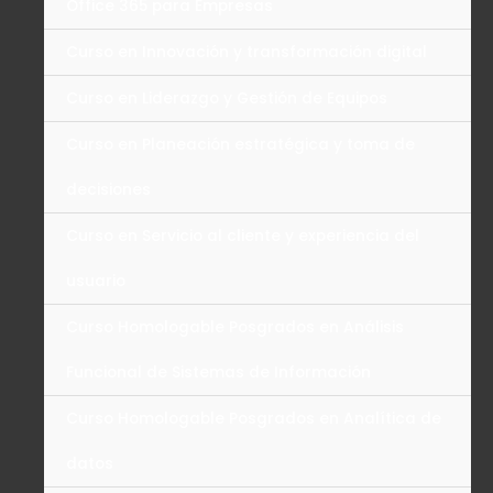
Office 365 para Empresas
Curso en Innovación y transformación digital
Curso en Liderazgo y Gestión de Equipos
Curso en Planeación estratégica y toma de
decisiones
Curso en Servicio al cliente y experiencia del
usuario
Curso Homologable Posgrados en Análisis
Funcional de Sistemas de Información
Curso Homologable Posgrados en Analítica de
datos