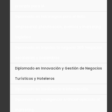
prompts para IA
Diplomado en Estrategias para el éxito
empresarial: planificación, eventos y marketing
logístico
Diplomado en Impulsa tu negocio 360: Negocios
escalables y sostenibles.
Diplomado en Innovación y Gestión de Negocios
Turísticos y Hoteleros
Diplomado en Insolvencia e Intervención
Diplomado en Inteligencia Artificial aplicada al
marketing.