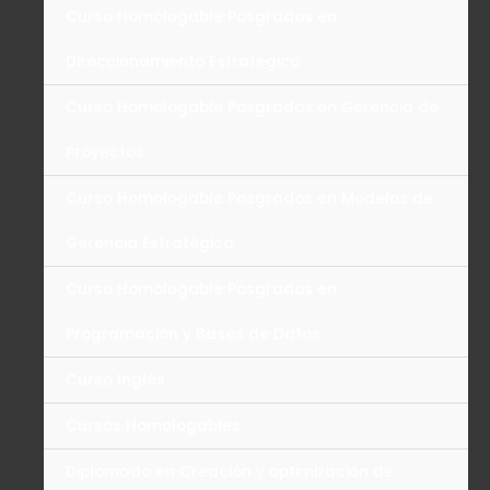
Curso Homologable Posgrados en
Direccionamiento Estratégico
Curso Homologable Posgrados en Gerencia de
Proyectos
Curso Homologable Posgrados en Modelos de
Gerencia Estratégica
Curso Homologable Posgrados en
Programación y Bases de Datos
Curso Inglés
Cursos Homologables
Diplomado en Creación y optimización de