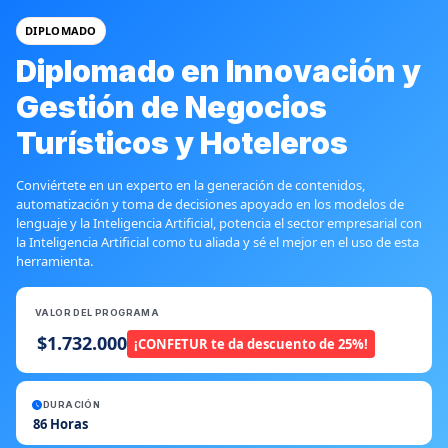
DIPLOMADO
Diplomado en Innovación y
Gestión de Negocios
Turísticos y Hoteleros
Conviértete en un experto en la generación de contenidos,
automatización y toma de decisiones apoyado en los modelos de
lenguaje y la Inteligencia Artificial, potencia el sector empresarial con
la Inteligencia Artificial como tu aliada y sé el mejor en el uso de esta
herramienta.
VALOR DEL PROGRAMA
$1.732.000
¡CONFETUR te da descuento de 25%!
DURACIÓN
86 Horas