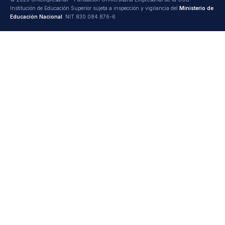
Institución de Educación Superior sujeta a inspección y vigilancia del
Ministerio de
Educación Nacional
. NIT 830.084.876-6