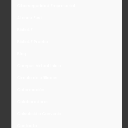
Ciberseguridad Empresarial
Atenea Fest
BiblioUE
BiblioUE Prueba
Blog
Campus Virtual Inicio
Circulo de afiliados
Coformación
Colaboradores
Colsubsidio Convenio
Contacto