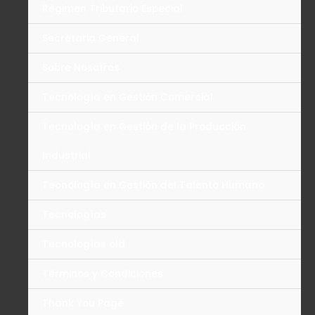
Régimen Tributario Especial
Secretaria General
Sobre Nosotros
Tecnología en Gestión Comercial
Tecnología en Gestión de la Producción
Industrial
Tecnología en Gestión del Talento Humano
Tecnologías
Tecnologías old
Términos y Condiciones
Thank You Page