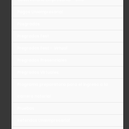
Pagos Uniempresarial
Posgrados
Pregrados Fest
Pregrados Fest – Virtual
Pregrados Presenciales
Pregrados Virtuales
Programa preparatorio para el ingreso a la
carrera notarial
Pruebas
Referidos Uniempresarial