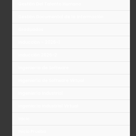
Gestión Del Talento Humano
Gestión Documental de la Información
Graduados
Inducción – 2026-1
Inducción 2026-2
Ingeniería de Software
Ingeniería de Software Virtual
Ingeniería Industrial
Ingeniería Industrial Virtual
Inicio
Inicio Prueba