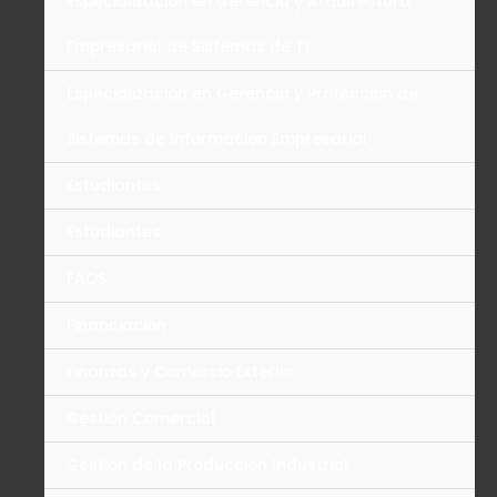
Especialización en Gerencia y Arquitectura
Empresarial de Sistemas de TI
Especialización en Gerencia y Protección de
Sistemas de Información Empresarial
Estudiantes
Estudiantes
FAQS
Financiación
Finanzas y Comercio Exterior
Gestión Comercial
Gestión de la Producción Industrial