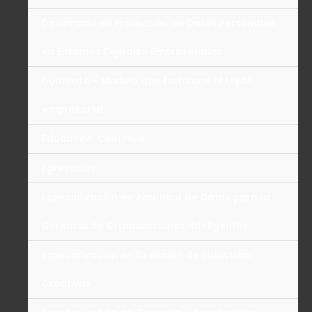
Diplomado en Protección de Datos Personales
en Entornos Digitales Empresariales
Dualizate – Modelo que fortalece el tejido
empresarial
Educación Contínua
Egresados
Especialización en Analítica de Datos para la
Gerencia de Organizaciones Inteligentes
Especialización en Dirección de Industrias
Creativas