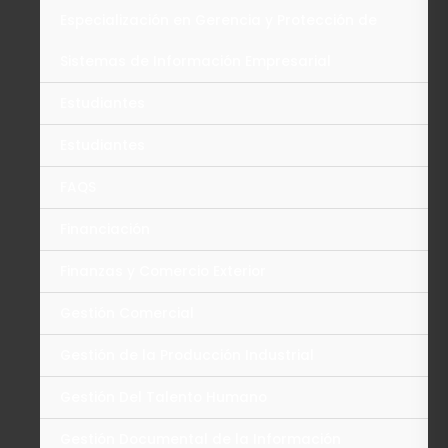
Especialización en Gerencia y Protección de
Sistemas de Información Empresarial
Estudiantes
Estudiantes
FAQS
Financiación
Finanzas y Comercio Exterior
Gestión Comercial
Gestión de la Producción Industrial
Gestión Del Talento Humano
Gestión Documental de la Información