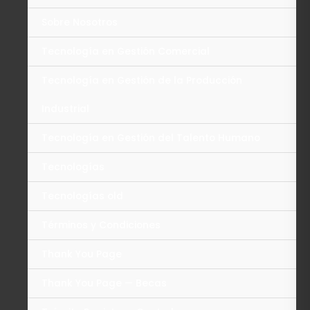
Sobre Nosotros
Tecnología en Gestión Comercial
Tecnología en Gestión de la Producción
Industrial
Tecnología en Gestión del Talento Humano
Tecnologías
Tecnologías old
Términos y Condiciones
Thank You Page
Thank You Page — Becas