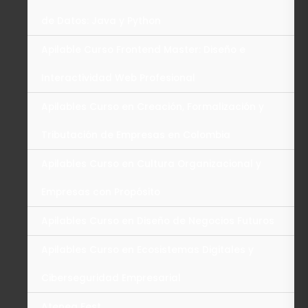
de Datos: Java y Python
Apilable Curso Frontend Master: Diseño e
Interactividad Web Profesional
Apilables Curso en Creación, Formalización y
Tributación de Empresas en Colombia
Apilables Curso en Cultura Organizacional y
Empresas con Propósito
Apilables Curso en Diseño de Negocios Futuros
Apilables Curso en Ecosistemas Digitales y
Ciberseguridad Empresarial
Atenea Fest