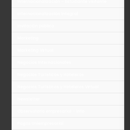
Internacionalización – Estudiante visitante
Internacionalización Integral
Invitación pública
Marketing
Marketing Virtual
Negocios Internacionales
Negocios Turísticos y Hoteleros
Negocios Turísticos y Hoteleros Virtual
Newsletter
Observatorio empresarial – Info
Pagos Uniempresarial