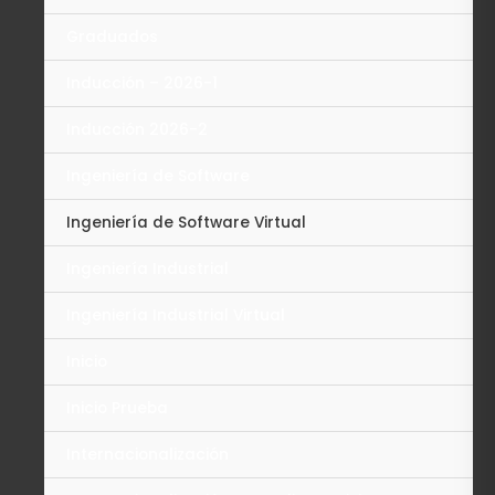
Graduados
Inducción – 2026-1
Inducción 2026-2
Ingeniería de Software
Ingeniería de Software Virtual
Ingeniería Industrial
Ingeniería Industrial Virtual
Inicio
Inicio Prueba
Internacionalización