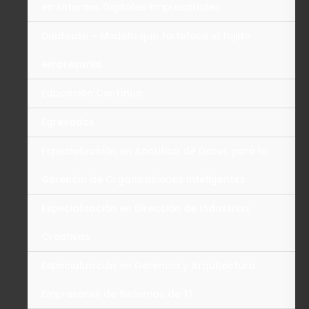
en Entornos Digitales Empresariales
Dualizate – Modelo que fortalece el tejido
empresarial
Educación Contínua
Egresados
Especialización en Analítica de Datos para la
Gerencia de Organizaciones Inteligentes
Especialización en Dirección de Industrias
Creativas
Especialización en Gerencia y Arquitectura
Empresarial de Sistemas de TI