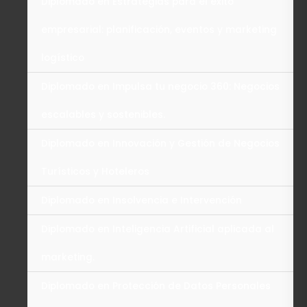
Diplomado en Estrategias para el éxito
empresarial: planificación, eventos y marketing
logístico
Diplomado en Impulsa tu negocio 360: Negocios
escalables y sostenibles.
Diplomado en Innovación y Gestión de Negocios
Turísticos y Hoteleros
Diplomado en Insolvencia e Intervención
Diplomado en Inteligencia Artificial aplicada al
marketing.
Diplomado en Protección de Datos Personales