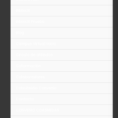
BiblioUE
BiblioUE Prueba
Blog
Campus Virtual Inicio
Circulo de afiliados
Coformación
Colaboradores
Colsubsidio Convenio
Contacto
CONVENIO COASMEDAS