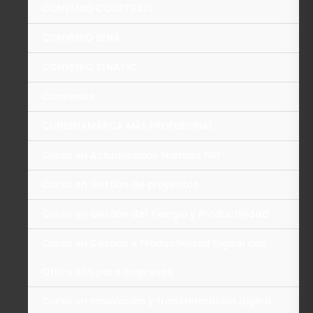
CONVENIO COOPTRAIS
CONVENIO SENA
CONVENIO SENATIC
Convenios
CUNDINAMARCA MÁS PROFESIONAL
Curso en Actualización Normas NIIF
Curso en Gestión de proyectos
Curso en Gestión del Tiempo y Productividad
Curso en Gestión y Productividad Digital con
Office 365 para Empresas
Curso en Innovación y transformación digital