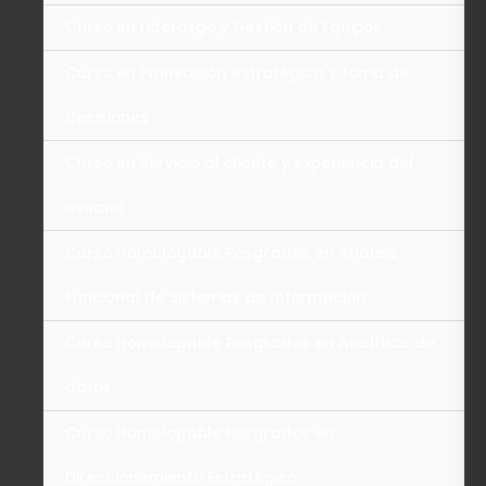
Curso en Liderazgo y Gestión de Equipos
Curso en Planeación estratégica y toma de
decisiones
Curso en Servicio al cliente y experiencia del
usuario
Curso Homologable Posgrados en Análisis
Funcional de Sistemas de Información
Curso Homologable Posgrados en Analítica de
datos
Curso Homologable Posgrados en
Direccionamiento Estratégico