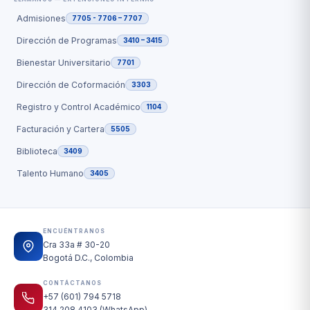
Admisiones
7705 - 7706 – 7707
Dirección de Programas
3410 – 3415
Bienestar Universitario
7701
Dirección de Coformación
3303
Registro y Control Académico
1104
Facturación y Cartera
5505
Biblioteca
3409
Talento Humano
3405
ENCUÉNTRANOS
Cra 33a # 30-20
Bogotá D.C., Colombia
CONTÁCTANOS
+57 (601) 794 5718
314 208 4103 (WhatsApp)