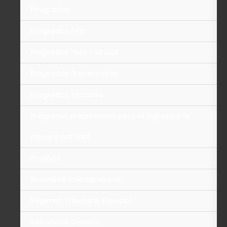
Posgrados
Pregrados Fest
Pregrados Fest – Virtual
Pregrados Presenciales
Pregrados Virtuales
Programa preparatorio para el ingreso a la
carrera notarial
Pruebas
Referidos Uniempresarial
Régimen Tributario Especial
Secretaria General