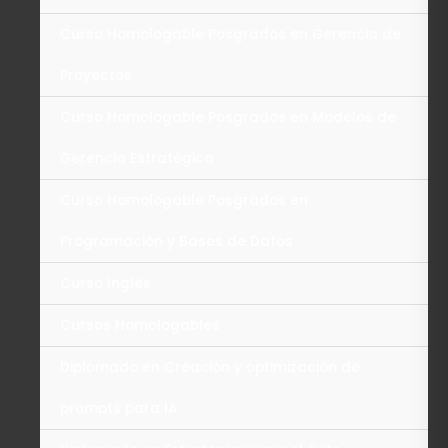
Curso Homologable Posgrados en Gerencia de
Proyectos
Curso Homologable Posgrados en Modelos de
Gerencia Estratégica
Curso Homologable Posgrados en
Programación y Bases de Datos
Curso Inglés
Cursos Homologables
Diplomado en Creación y optimización de
prompts para IA