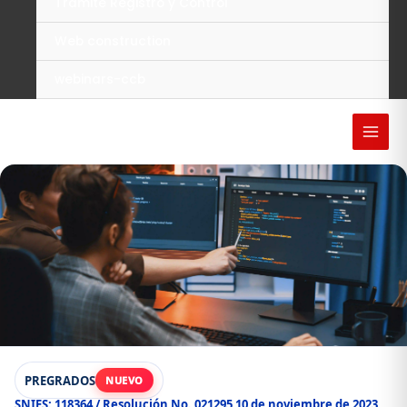
Trámite Registro y Control
Web construction
webinars-ccb
PREGRADOS
NUEVO
SNIES: 118364 / Resolución No. 021295 10 de noviembre de 2023