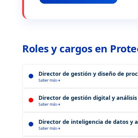
Roles y cargos en Prot
Director de gestión y diseño de pro
Saber más
Lidera la transformación de procesos y diseño de prod
Director de gestión digital y análisi
análisis estratégico.
Saber más
Convierte datos en decisiones estratégicas y lidera la t
Director de inteligencia de datos y a
organización.
Saber más