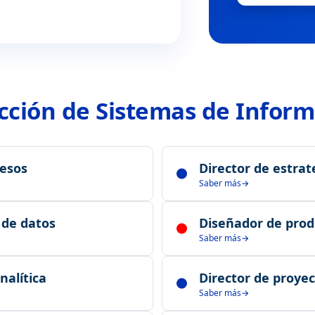
ección de Sistemas de Inform
cesos
Director de estra
Saber más
uctos con visión sistémica y
Define estrategias de merca
s de datos
Diseñador de produ
empresarial.
Saber más
ransformación digital de la
Crea soluciones innovadoras
nalítica
Director de proye
mercado.
Saber más