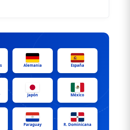
s
Alemania
España
r
Japón
México
Paraguay
R. Dominicana