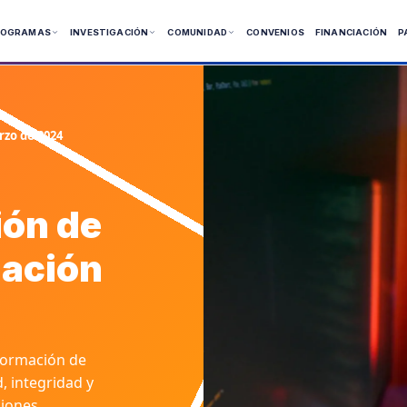
ROGRAMAS
INVESTIGACIÓN
COMUNIDAD
CONVENIOS
FINANCIACIÓN
P
 Presenciales
 Virtuales
rzo de 2024
ía
ión de
mación
nformación de
, integridad y
ciones,