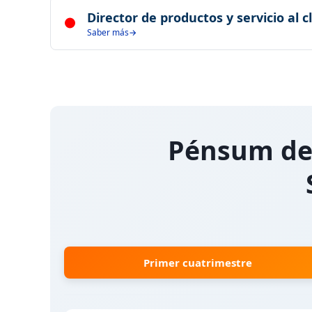
Desarrolla y gestiona sistemas de analítica para optimi
Director de productos y servicio al c
organización.
Saber más
Lidera la estrategia de productos y experiencia del cl
sostenibilidad organizacional.
Pénsum de 
Primer
cuatrimestre