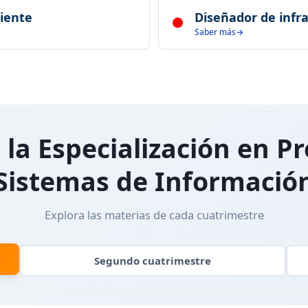
zar decisiones en toda la
Gestiona inversiones y pro
liente
Diseñador de infr
empresarial.
Saber más
iente con enfoque en
Desarrolla infraestructuras 
manufactura.
la Especialización en Pr
Sistemas de Informació
Explora las materias de cada cuatrimestre
Segundo
cuatrimestre