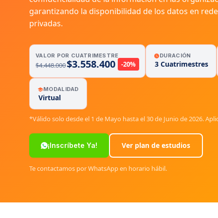
garantizando la disponibilidad de los datos en rede
privadas.
VALOR POR CUATRIMESTRE
DURACIÓN
$3.558.400
3 Cuatrimestres
-20%
$4.448.000
MODALIDAD
Virtual
*Válido solo desde el 1 de Mayo hasta el 30 de Junio de 2026. Apli
Ver plan de estudios
¡Inscríbete Ya!
Te contactamos por WhatsApp en horario hábil.