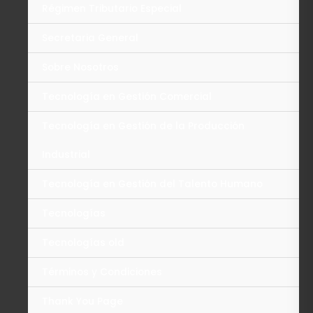
Régimen Tributario Especial
Secretaria General
Sobre Nosotros
Tecnología en Gestión Comercial
Tecnología en Gestión de la Producción
Industrial
Tecnología en Gestión del Talento Humano
Tecnologías
Tecnologías old
Términos y Condiciones
Thank You Page