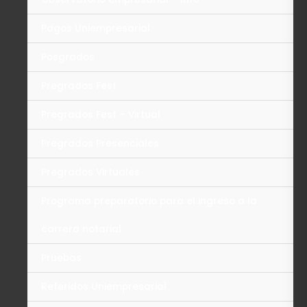
Pagos Uniempresarial
Posgrados
Pregrados Fest
Pregrados Fest – Virtual
Pregrados Presenciales
Pregrados Virtuales
Programa preparatorio para el ingreso a la
carrera notarial
Pruebas
Referidos Uniempresarial