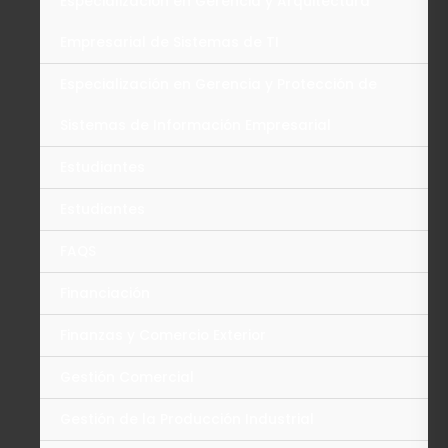
Especialización en Gerencia y Arquitectura
Empresarial de Sistemas de TI
Especialización en Gerencia y Protección de
Sistemas de Información Empresarial
Estudiantes
Estudiantes
FAQS
Financiación
Finanzas y Comercio Exterior
Gestión Comercial
Gestión de la Producción Industrial