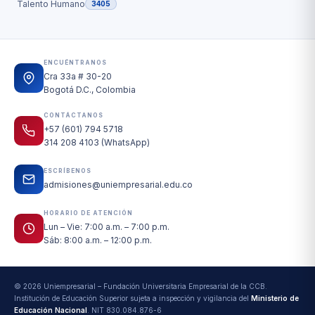
Talento Humano
3405
ENCUÉNTRANOS
Cra 33a # 30-20
Bogotá D.C., Colombia
CONTÁCTANOS
+57 (601) 794 5718
314 208 4103 (WhatsApp)
ESCRÍBENOS
admisiones@uniempresarial.edu.co
HORARIO DE ATENCIÓN
Lun – Vie: 7:00 a.m. – 7:00 p.m.
Sáb: 8:00 a.m. – 12:00 p.m.
© 2026 Uniempresarial – Fundación Universitaria Empresarial de la CCB.
Institución de Educación Superior sujeta a inspección y vigilancia del
Ministerio de
Educación Nacional
. NIT 830.084.876-6