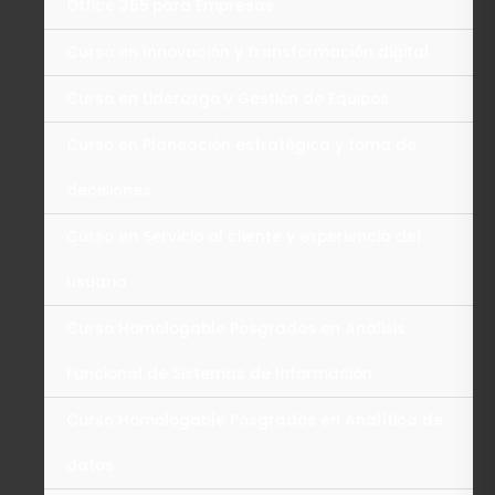
Office 365 para Empresas
Curso en Innovación y transformación digital
Curso en Liderazgo y Gestión de Equipos
Curso en Planeación estratégica y toma de
decisiones
Curso en Servicio al cliente y experiencia del
usuario
Curso Homologable Posgrados en Análisis
Funcional de Sistemas de Información
Curso Homologable Posgrados en Analítica de
datos