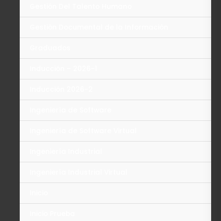
Gestión Del Talento Humano
Gestión Documental de la Información
Graduados
Inducción – 2026-1
Inducción 2026-2
Ingeniería de Software
Ingeniería de Software Virtual
Ingeniería Industrial
Ingeniería Industrial Virtual
Inicio
Inicio Prueba