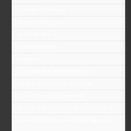
CONVENIO COASMEDAS
CONVENIO COOPTRAIS
CONVENIO SENA
CONVENIO SENATIC
Convenios
CUNDINAMARCA MÁS PROFESIONAL
Curso en Actualización Normas NIIF
Curso en Gestión de proyectos
Curso en Gestión del Tiempo y Productividad
Curso en Gestión y Productividad Digital con