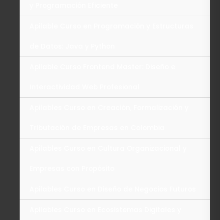
y Programación Eficiente
Apilable Curso en Programación y Estructuras
de Datos: Java y Python
Apilable Curso Frontend Master: Diseño e
Interactividad Web Profesional
Apilables Curso en Creación, Formalización y
Tributación de Empresas en Colombia
Apilables Curso en Cultura Organizacional y
Empresas con Propósito
Apilables Curso en Diseño de Negocios Futuros
Apilables Curso en Ecosistemas Digitales y