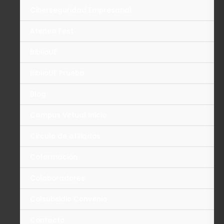
Ciberseguridad Empresarial
Atenea Fest
BiblioUE
BiblioUE Prueba
Blog
Campus Virtual Inicio
Circulo de afiliados
Coformación
Colaboradores
Colsubsidio Convenio
Contacto