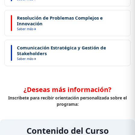
Coordinar recursos humanos, financieros y tecnológicos en
Resolución de Problemas Complejos e
función de los objetivos estratégicos de la organización.
Innovación
Saber más
Identificar causas raíz, evaluar alternativas y proponer
Comunicación Estratégica y Gestión de
soluciones innovadoras a desafíos organizacionales de alta
Stakeholders
complejidad.
Saber más
Comunicar objetivos, planes y resultados de manera efectiva
a diferentes grupos de interés, favoreciendo el compromiso y
la ejecución de la estrategia.
¿Deseas más información?
Inscribete para recibir orientación personalizada sobre el
programa:
Contenido del Curso