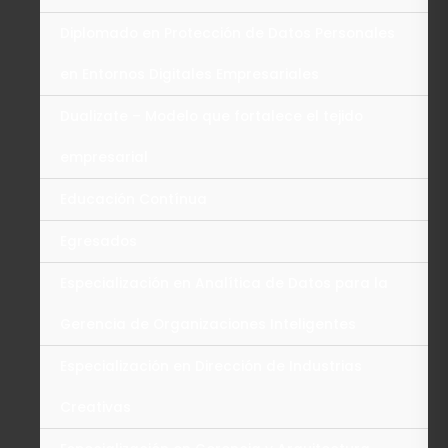
Diplomado en Protección de Datos Personales
en Entornos Digitales Empresariales
Dualizate – Modelo que fortalece el tejido
empresarial
Educación Contínua
Egresados
Especialización en Analítica de Datos para la
Gerencia de Organizaciones Inteligentes
Especialización en Dirección de Industrias
Creativas