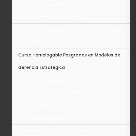
Curso Homologable Posgrados en
Direccionamiento Estratégico
Curso Homologable Posgrados en Gerencia de
Proyectos
Curso Homologable Posgrados en Modelos de
Gerencia Estratégica
Curso Homologable Posgrados en
Programación y Bases de Datos
Curso Inglés
Cursos Homologables
Diplomado en Creación y optimización de