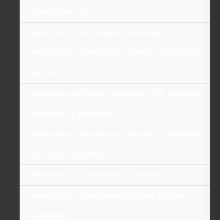
prompts para IA
Diplomado en Estrategias para el éxito
empresarial: planificación, eventos y marketing
logístico
Diplomado en Impulsa tu negocio 360: Negocios
escalables y sostenibles.
Diplomado en Innovación y Gestión de Negocios
Turísticos y Hoteleros
Diplomado en Insolvencia e Intervención
Diplomado en Inteligencia Artificial aplicada al
marketing.