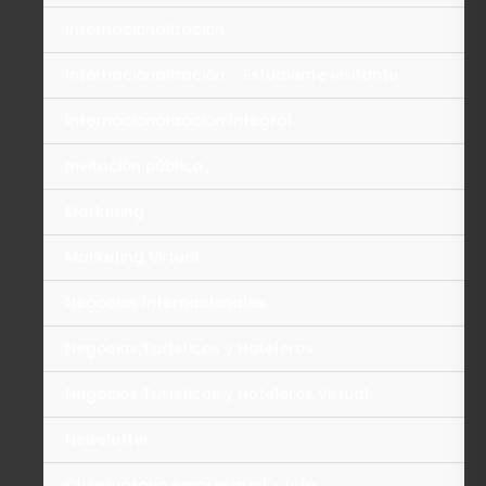
Internacionalización
Internacionalización – Estudiante visitante
Internacionalización Integral
Invitación pública
Marketing
Marketing Virtual
Negocios Internacionales
Negocios Turísticos y Hoteleros
Negocios Turísticos y Hoteleros Virtual
Newsletter
Observatorio empresarial – Info