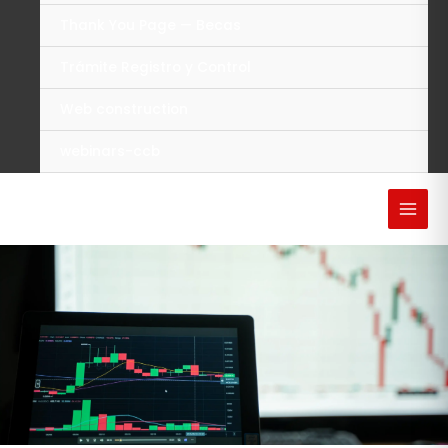
Thank You Page — Becas
Trámite Registro y Control
Web construction
webinars-ccb