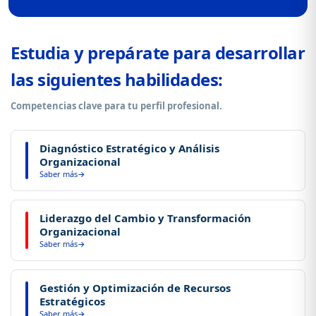
Estudia y prepárate para desarrollar
las siguientes habilidades:
Competencias clave para tu perfil profesional.
Diagnóstico Estratégico y Análisis
Organizacional
Saber más
Evaluar la situación actual de una organización, identificando
Liderazgo del Cambio y Transformación
fortalezas, debilidades, oportunidades y amenazas para
Organizacional
apoyar la toma de decisiones estratégicas.
Saber más
Liderar procesos de transformación, facilitando la adaptación
Gestión y Optimización de Recursos
de las personas y los procesos a nuevos retos y entornos
Estratégicos
competitivos.
Saber más