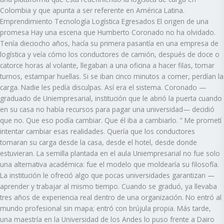
Colombia y que apunta a ser referente en América Latina.
Emprendimiento Tecnología Logística Egresados El origen de una
promesa Hay una escena que Humberto Coronado no ha olvidado.
Tenía dieciocho años, hacía su primera pasantía en una empresa de
logística y veía cómo los conductores de camión, después de doce o
catorce horas al volante, llegaban a una oficina a hacer filas, tomar
turnos, estampar huellas. Si se iban cinco minutos a comer, perdían la
carga. Nadie les pedía disculpas. Así era el sistema. Coronado —
graduado de Uniempresarial, institución que le abrió la puerta cuando
en su casa no había recursos para pagar una universidad— decidió
que no. Que eso podía cambiar. Que él iba a cambiarlo. ” Me prometí
intentar cambiar esas realidades. Quería que los conductores
tomaran su carga desde la casa, desde el hotel, desde donde
estuvieran. La semilla plantada en el aula Uniempresarial no fue solo
una alternativa académica: fue el modelo que moldearía su filosofía.
La institución le ofreció algo que pocas universidades garantizan —
aprender y trabajar al mismo tiempo. Cuando se graduó, ya llevaba
tres años de experiencia real dentro de una organización. No entró al
mundo profesional sin mapa; entró con brújula propia. Más tarde,
una maestría en la Universidad de los Andes lo puso frente a Dairo