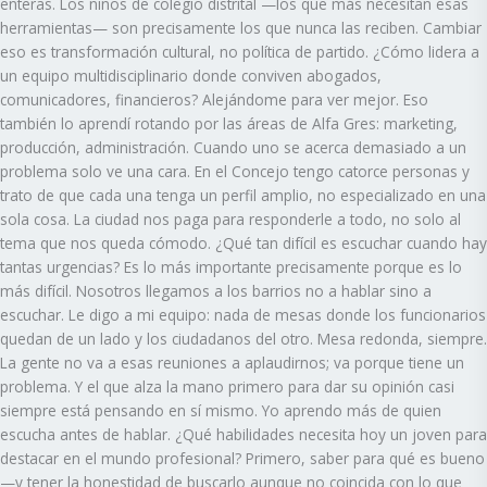
enteras. Los niños de colegio distrital —los que más necesitan esas
herramientas— son precisamente los que nunca las reciben. Cambiar
eso es transformación cultural, no política de partido. ¿Cómo lidera a
un equipo multidisciplinario donde conviven abogados,
comunicadores, financieros? Alejándome para ver mejor. Eso
también lo aprendí rotando por las áreas de Alfa Gres: marketing,
producción, administración. Cuando uno se acerca demasiado a un
problema solo ve una cara. En el Concejo tengo catorce personas y
trato de que cada una tenga un perfil amplio, no especializado en una
sola cosa. La ciudad nos paga para responderle a todo, no solo al
tema que nos queda cómodo. ¿Qué tan difícil es escuchar cuando hay
tantas urgencias? Es lo más importante precisamente porque es lo
más difícil. Nosotros llegamos a los barrios no a hablar sino a
escuchar. Le digo a mi equipo: nada de mesas donde los funcionarios
quedan de un lado y los ciudadanos del otro. Mesa redonda, siempre.
La gente no va a esas reuniones a aplaudirnos; va porque tiene un
problema. Y el que alza la mano primero para dar su opinión casi
siempre está pensando en sí mismo. Yo aprendo más de quien
escucha antes de hablar. ¿Qué habilidades necesita hoy un joven para
destacar en el mundo profesional? Primero, saber para qué es bueno
—y tener la honestidad de buscarlo aunque no coincida con lo que