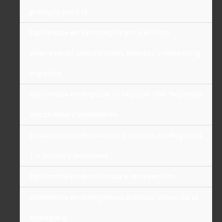
prompts para IA
Diplomado en Estrategias para el éxito
empresarial: planificación, eventos y marketing
logístico
Diplomado en Impulsa tu negocio 360: Negocios
escalables y sostenibles.
Diplomado en Innovación y Gestión de Negocios
Turísticos y Hoteleros
Diplomado en Insolvencia e Intervención
Diplomado en Inteligencia Artificial aplicada al
marketing.