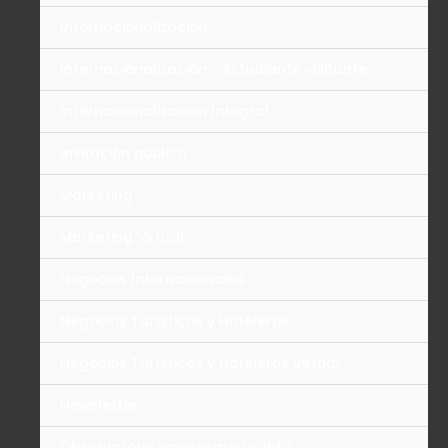
Internacionalización
Internacionalización – Estudiante visitante
Internacionalización Integral
Invitación pública
Marketing
Marketing Virtual
Negocios Internacionales
Negocios Turísticos y Hoteleros
Negocios Turísticos y Hoteleros Virtual
Newsletter
Observatorio empresarial – Info