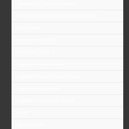
Gestión Del Talento Humano
Gestión Documental de la Información
Graduados
Inducción – 2026-1
Inducción 2026-2
Ingeniería de Software
Ingeniería de Software Virtual
Ingeniería Industrial
Ingeniería Industrial Virtual
Inicio
Inicio Prueba