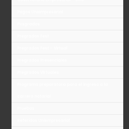
Pagos Uniempresarial
Posgrados
Pregrados Fest
Pregrados Fest – Virtual
Pregrados Presenciales
Pregrados Virtuales
Programa preparatorio para el ingreso a la
carrera notarial
Pruebas
Referidos Uniempresarial