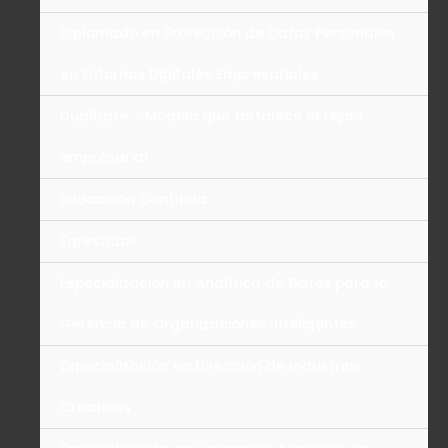
Diplomado en Protección de Datos Personales
en Entornos Digitales Empresariales
Dualizate – Modelo que fortalece el tejido
empresarial
Educación Contínua
Egresados
Especialización en Analítica de Datos para la
Gerencia de Organizaciones Inteligentes
Especialización en Dirección de Industrias
Creativas