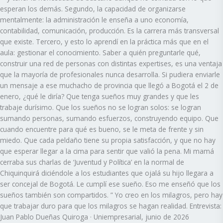
esperan los demás. Segundo, la capacidad de organizarse
mentalmente: la administración le enseña a uno economía,
contabilidad, comunicación, producción. Es la carrera más transversal
que existe. Tercero, y esto lo aprendí en la práctica más que en el
aula: gestionar el conocimiento. Saber a quién preguntarle qué,
construir una red de personas con distintas expertises, es una ventaja
que la mayoría de profesionales nunca desarrolla. Si pudiera enviarle
un mensaje a ese muchacho de provincia que llegó a Bogotá el 2 de
enero, ¿qué le diría? Que tenga sueños muy grandes y que les
trabaje durísimo. Que los sueños no se logran solos: se logran
sumando personas, sumando esfuerzos, construyendo equipo. Que
cuando encuentre para qué es bueno, se le meta de frente y sin
miedo. Que cada peldaño tiene su propia satisfacción, y que no hay
que esperar llegar a la cima para sentir que valió la pena. Mi mamá
cerraba sus charlas de ‘Juventud y Política’ en la normal de
Chiquinquirá diciéndole a los estudiantes que ojalá su hijo llegara a
ser concejal de Bogotá. Le cumplí ese sueño. Eso me enseñó que los
sueños también son compartidos. ” Yo creo en los milagros, pero hay
que trabajar duro para que los milagros se hagan realidad. Entrevista:
Juan Pablo Dueñas Quiroga · Uniempresarial, junio de 2026