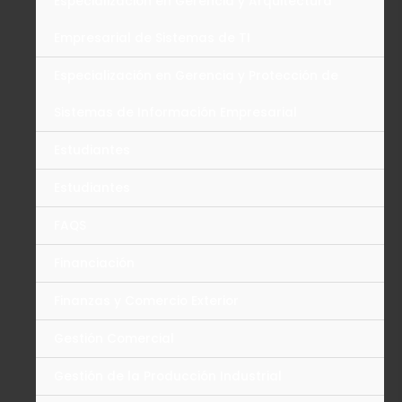
Especialización en Gerencia y Arquitectura
Empresarial de Sistemas de TI
Especialización en Gerencia y Protección de
Sistemas de Información Empresarial
Estudiantes
Estudiantes
FAQS
Financiación
Finanzas y Comercio Exterior
Gestión Comercial
Gestión de la Producción Industrial