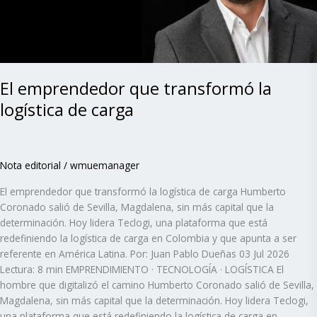
carga
El emprendedor que transformó la
logística de carga
Nota editorial
/
wmuemanager
El emprendedor que transformó la logística de carga Humberto
Coronado salió de Sevilla, Magdalena, sin más capital que la
determinación. Hoy lidera Teclogi, una plataforma que está
redefiniendo la logística de carga en Colombia y que apunta a ser
referente en América Latina. Por: Juan Pablo Dueñas 03 Jul 2026
Lectura: 8 min EMPRENDIMIENTO · TECNOLOGÍA · LOGÍSTICA El
hombre que digitalizó el camino Humberto Coronado salió de Sevilla,
Magdalena, sin más capital que la determinación. Hoy lidera Teclogi,
una plataforma que está redefiniendo la logística de carga en