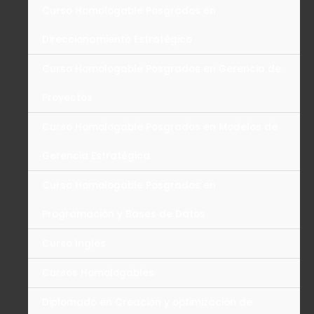
Curso Homologable Posgrados en
Direccionamiento Estratégico
Curso Homologable Posgrados en Gerencia de
Proyectos
Curso Homologable Posgrados en Modelos de
Gerencia Estratégica
Curso Homologable Posgrados en
Programación y Bases de Datos
Curso Inglés
Cursos Homologables
Diplomado en Creación y optimización de