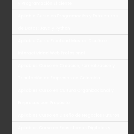
y Programación Eficiente
Apilable Curso en Programación y Estructuras
de Datos: Java y Python
Apilable Curso Frontend Master: Diseño e
Interactividad Web Profesional
Apilables Curso en Creación, Formalización y
Tributación de Empresas en Colombia
Apilables Curso en Cultura Organizacional y
Empresas con Propósito
Apilables Curso en Diseño de Negocios Futuros
Apilables Curso en Ecosistemas Digitales y