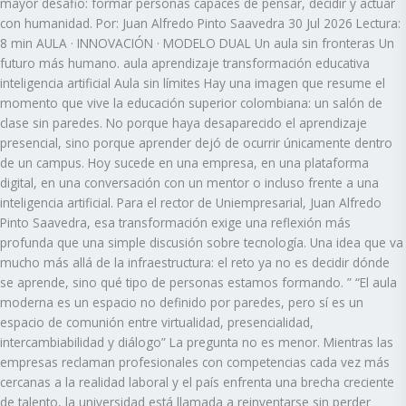
mayor desafio: formar personas capaces de pensar, decidir y actuar
con humanidad. Por: Juan Alfredo Pinto Saavedra 30 Jul 2026 Lectura:
8 min AULA · INNOVACIÓN · MODELO DUAL Un aula sin fronteras Un
futuro más humano. aula aprendizaje transformación educativa
inteligencia artificial Aula sin límites Hay una imagen que resume el
momento que vive la educación superior colombiana: un salón de
clase sin paredes. No porque haya desaparecido el aprendizaje
presencial, sino porque aprender dejó de ocurrir únicamente dentro
de un campus. Hoy sucede en una empresa, en una plataforma
digital, en una conversación con un mentor o incluso frente a una
inteligencia artificial. Para el rector de Uniempresarial, Juan Alfredo
Pinto Saavedra, esa transformación exige una reflexión más
profunda que una simple discusión sobre tecnología. Una idea que va
mucho más allá de la infraestructura: el reto ya no es decidir dónde
se aprende, sino qué tipo de personas estamos formando. ” “El aula
moderna es un espacio no definido por paredes, pero sí es un
espacio de comunión entre virtualidad, presencialidad,
intercambiabilidad y diálogo” La pregunta no es menor. Mientras las
empresas reclaman profesionales con competencias cada vez más
cercanas a la realidad laboral y el país enfrenta una brecha creciente
de talento, la universidad está llamada a reinventarse sin perder