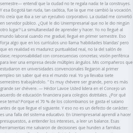
semestre— entendí que la ciudad no te regala nada: te la construyes.
Y esa Bogotá tan ruda, tan caótica, fue la que me cambió la vocación.
Yo creía que iba a ser un ejecutivo corporativo. La ciudad me convirtió
en servidor público. ¿Qué le dio Uniempresarial que no le dio ningún
otro lugar? La simultaneidad de aprender y hacer. Yo no llegué al
mundo laboral cuando me gradué; llegué en primer semestre. Eso
forja algo que en los currículos uno llama ‘habilidades blandas’ pero
que en realidad es madurez: puntualidad real, no la del salón de
clase; responsabilidad con consecuencias concretas; visión periférica
para leer una empresa desde múltiples ángulos. Mis compañeros que
estudiaron en universidades convencionales llegaron al primer
empleo sin saber qué era el mundo real. Yo ya llevaba siete
semestres trabajándolo. ” Es muy chévere ser grande, pero es más
grande ser chévere. — Héctor Lavoe Usted lidera en el Concejo un
acuerdo de educación financiera para colegios distritales. ¿Por qué
ese tema? Porque el 70 % de los colombianos se gasta el salario
antes de que llegue el siguiente. Y eso no es un defecto de carácter:
es una falla del sistema educativo. En Uniempresarial aprendí a hacer
presupuestos, a entender los intereses, a leer un balance. Esas
herramientas me salvaron de decisiones que hunden a familias