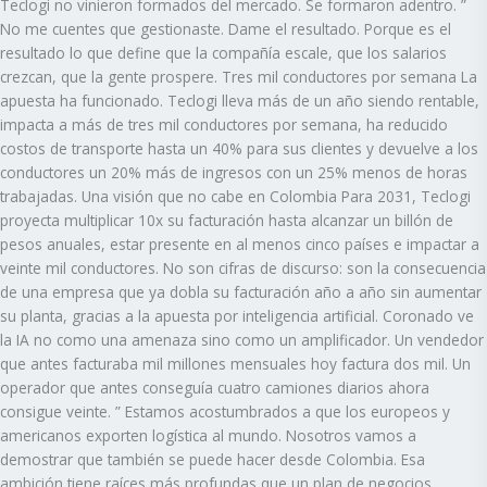
Teclogi no vinieron formados del mercado. Se formaron adentro. ”
No me cuentes que gestionaste. Dame el resultado. Porque es el
resultado lo que define que la compañía escale, que los salarios
crezcan, que la gente prospere. Tres mil conductores por semana La
apuesta ha funcionado. Teclogi lleva más de un año siendo rentable,
impacta a más de tres mil conductores por semana, ha reducido
costos de transporte hasta un 40% para sus clientes y devuelve a los
conductores un 20% más de ingresos con un 25% menos de horas
trabajadas. Una visión que no cabe en Colombia Para 2031, Teclogi
proyecta multiplicar 10x su facturación hasta alcanzar un billón de
pesos anuales, estar presente en al menos cinco países e impactar a
veinte mil conductores. No son cifras de discurso: son la consecuencia
de una empresa que ya dobla su facturación año a año sin aumentar
su planta, gracias a la apuesta por inteligencia artificial. Coronado ve
la IA no como una amenaza sino como un amplificador. Un vendedor
que antes facturaba mil millones mensuales hoy factura dos mil. Un
operador que antes conseguía cuatro camiones diarios ahora
consigue veinte. ” Estamos acostumbrados a que los europeos y
americanos exporten logística al mundo. Nosotros vamos a
demostrar que también se puede hacer desde Colombia. Esa
ambición tiene raíces más profundas que un plan de negocios.