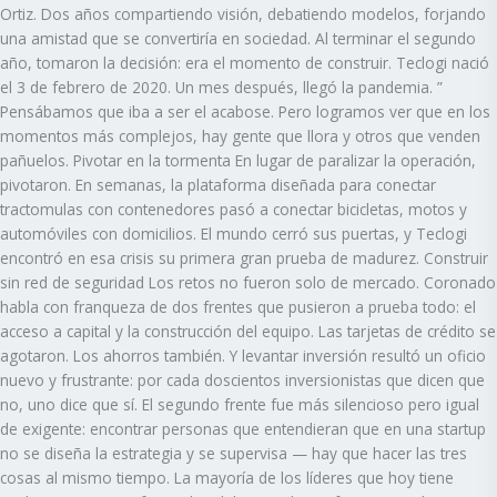
Ortiz. Dos años compartiendo visión, debatiendo modelos, forjando
una amistad que se convertiría en sociedad. Al terminar el segundo
año, tomaron la decisión: era el momento de construir. Teclogi nació
el 3 de febrero de 2020. Un mes después, llegó la pandemia. ”
Pensábamos que iba a ser el acabose. Pero logramos ver que en los
momentos más complejos, hay gente que llora y otros que venden
pañuelos. Pivotar en la tormenta En lugar de paralizar la operación,
pivotaron. En semanas, la plataforma diseñada para conectar
tractomulas con contenedores pasó a conectar bicicletas, motos y
automóviles con domicilios. El mundo cerró sus puertas, y Teclogi
encontró en esa crisis su primera gran prueba de madurez. Construir
sin red de seguridad Los retos no fueron solo de mercado. Coronado
habla con franqueza de dos frentes que pusieron a prueba todo: el
acceso a capital y la construcción del equipo. Las tarjetas de crédito se
agotaron. Los ahorros también. Y levantar inversión resultó un oficio
nuevo y frustrante: por cada doscientos inversionistas que dicen que
no, uno dice que sí. El segundo frente fue más silencioso pero igual
de exigente: encontrar personas que entendieran que en una startup
no se diseña la estrategia y se supervisa — hay que hacer las tres
cosas al mismo tiempo. La mayoría de los líderes que hoy tiene