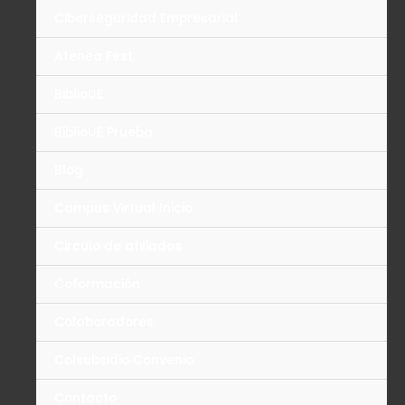
Ciberseguridad Empresarial
Atenea Fest
BiblioUE
BiblioUE Prueba
Blog
Campus Virtual Inicio
Circulo de afiliados
Coformación
Colaboradores
Colsubsidio Convenio
Contacto