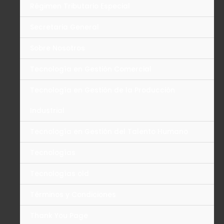
Régimen Tributario Especial
Secretaria General
Sobre Nosotros
Tecnología en Gestión Comercial
Tecnología en Gestión de la Producción
Industrial
Tecnología en Gestión del Talento Humano
Tecnologías
Tecnologías old
Términos y Condiciones
Thank You Page