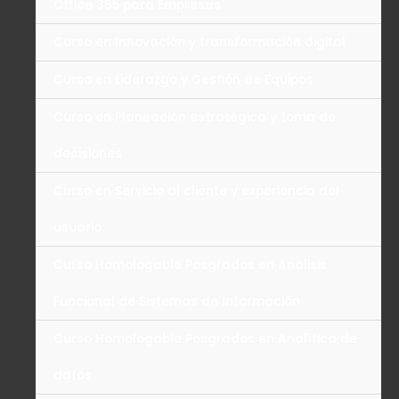
Office 365 para Empresas
Curso en Innovación y transformación digital
Curso en Liderazgo y Gestión de Equipos
Curso en Planeación estratégica y toma de
decisiones
Curso en Servicio al cliente y experiencia del
usuario
Curso Homologable Posgrados en Análisis
Funcional de Sistemas de Información
Curso Homologable Posgrados en Analítica de
datos