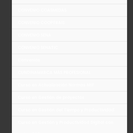
CONVENIO COASMEDAS
CONVENIO COOPTRAIS
CONVENIO SENA
CONVENIO SENATIC
Convenios
CUNDINAMARCA MÁS PROFESIONAL
Curso en Actualización Normas NIIF
Curso en Gestión de proyectos
Curso en Gestión del Tiempo y Productividad
Curso en Gestión y Productividad Digital con