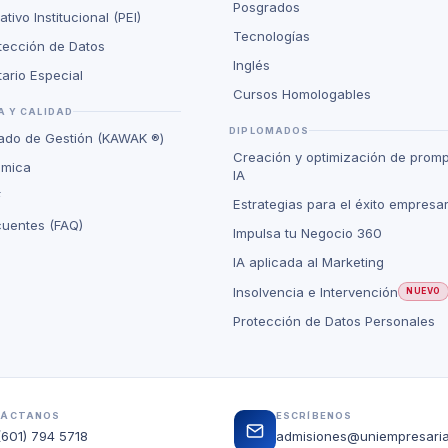
Posgrados
ivo Institucional (PEI)
Tecnologías
otección de Datos
Inglés
ario Especial
Cursos Homologables
 Y CALIDAD
DIPLOMADOS
rado de Gestión (KAWAK ®)
Creación y optimización de promp
émica
IA
F
Estrategias para el éxito empresar
cuentes (FAQ)
Impulsa tu Negocio 360
IA aplicada al Marketing
Insolvencia e Intervención
NUEVO
Protección de Datos Personales
TÁCTANOS
ESCRÍBENOS
(601) 794 5718
admisiones@uniempresaria