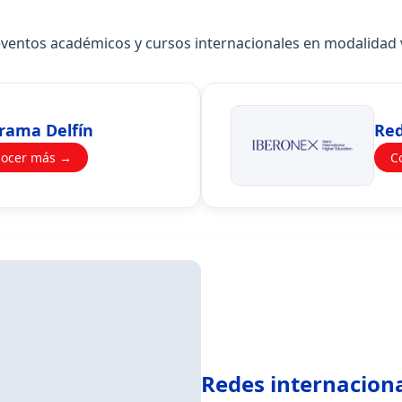
, eventos académicos y cursos internacionales en modalidad 
rama Delfín
Red
ocer más →
C
Redes internaciona