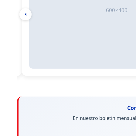
a tu
Con
En nuestro boletín mensua