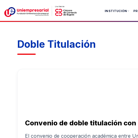
Ir
al
INSTITUCIÓN
P
contenido
Pregrados
Pregrados
Doble Titulación
Posgrado
Tecnolog
Convenio de doble titulación con 
El convenio de cooperación académica entre Uni