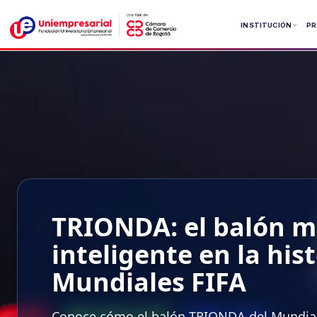
Ir
al
INSTITUCIÓN
P
contenido
Pregrados
Pregrados
Posgrado
Tecnolog
TRIONDA: el balón m
inteligente en la hist
Mundiales FIFA
Conoce cómo el balón TRIONDA del Mundial 