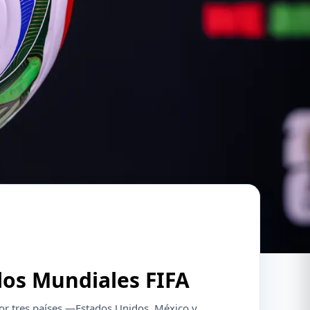
 los Mundiales FIFA
or tres países —Estados Unidos, México y