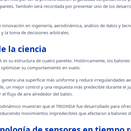
ipantes. También será recordada por presentar uno de los desarr
 innovación en ingeniería, aerodinámica, análisis de datos y tec
y la toma de decisiones arbitrales.
 la ciencia
s su estructura de cuatro paneles. Históricamente, los balones d
a optimizar su comportamiento en vuelo.
 genera una superficie más uniforme y reduce irregularidades ae
le, un mejor control y una respuesta más predecible durante el 
el flujo de aire alrededor del balón.
odinámico muestran que el TRIONDA fue desarrollado para ofrece
 reduciendo movimientos impredecibles que afectaron a balones d
nología de sensores en tiempo r