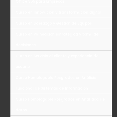
Office 365 para Empresas
Curso en Innovación y transformación digital
Curso en Liderazgo y Gestión de Equipos
Curso en Planeación estratégica y toma de
decisiones
Curso en Servicio al cliente y experiencia del
usuario
Curso Homologable Posgrados en Análisis
Funcional de Sistemas de Información
Curso Homologable Posgrados en Analítica de
datos