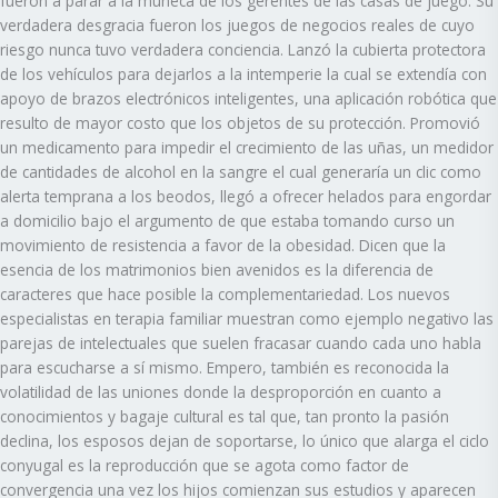
fueron a parar a la muñeca de los gerentes de las casas de juego. Su
verdadera desgracia fueron los juegos de negocios reales de cuyo
riesgo nunca tuvo verdadera conciencia. Lanzó la cubierta protectora
de los vehículos para dejarlos a la intemperie la cual se extendía con
apoyo de brazos electrónicos inteligentes, una aplicación robótica que
resulto de mayor costo que los objetos de su protección. Promovió
un medicamento para impedir el crecimiento de las uñas, un medidor
de cantidades de alcohol en la sangre el cual generaría un clic como
alerta temprana a los beodos, llegó a ofrecer helados para engordar
a domicilio bajo el argumento de que estaba tomando curso un
movimiento de resistencia a favor de la obesidad. Dicen que la
esencia de los matrimonios bien avenidos es la diferencia de
caracteres que hace posible la complementariedad. Los nuevos
especialistas en terapia familiar muestran como ejemplo negativo las
parejas de intelectuales que suelen fracasar cuando cada uno habla
para escucharse a sí mismo. Empero, también es reconocida la
volatilidad de las uniones donde la desproporción en cuanto a
conocimientos y bagaje cultural es tal que, tan pronto la pasión
declina, los esposos dejan de soportarse, lo único que alarga el ciclo
conyugal es la reproducción que se agota como factor de
convergencia una vez los hijos comienzan sus estudios y aparecen