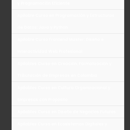
y Programación Eficiente
Apilable Curso en Programación y Estructuras
de Datos: Java y Python
Apilable Curso Frontend Master: Diseño e
Interactividad Web Profesional
Apilables Curso en Creación, Formalización y
Tributación de Empresas en Colombia
Apilables Curso en Cultura Organizacional y
Empresas con Propósito
Apilables Curso en Diseño de Negocios Futuros
Apilables Curso en Ecosistemas Digitales y