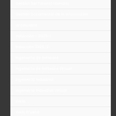
Gestión Del Talento Humano
Gestión Documental de la Información
Graduados
Inducción – 2026-1
Inducción 2026-2
Ingeniería de Software
Ingeniería de Software Virtual
Ingeniería Industrial
Ingeniería Industrial Virtual
Inicio
Inicio Prueba