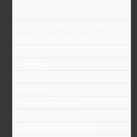
Especialización en Gerencia y Arquitectura
Empresarial de Sistemas de TI
Especialización en Gerencia y Protección de
Sistemas de Información Empresarial
Estudiantes
Estudiantes
FAQS
Financiación
Finanzas y Comercio Exterior
Gestión Comercial
Gestión de la Producción Industrial