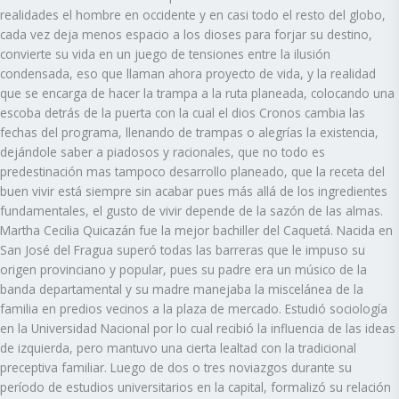
realidades el hombre en occidente y en casi todo el resto del globo,
cada vez deja menos espacio a los dioses para forjar su destino,
convierte su vida en un juego de tensiones entre la ilusión
condensada, eso que llaman ahora proyecto de vida, y la realidad
que se encarga de hacer la trampa a la ruta planeada, colocando una
escoba detrás de la puerta con la cual el dios Cronos cambia las
fechas del programa, llenando de trampas o alegrías la existencia,
dejándole saber a piadosos y racionales, que no todo es
predestinación mas tampoco desarrollo planeado, que la receta del
buen vivir está siempre sin acabar pues más allá de los ingredientes
fundamentales, el gusto de vivir depende de la sazón de las almas.
Martha Cecilia Quicazán fue la mejor bachiller del Caquetá. Nacida en
San José del Fragua superó todas las barreras que le impuso su
origen provinciano y popular, pues su padre era un músico de la
banda departamental y su madre manejaba la miscelánea de la
familia en predios vecinos a la plaza de mercado. Estudió sociología
en la Universidad Nacional por lo cual recibió la influencia de las ideas
de izquierda, pero mantuvo una cierta lealtad con la tradicional
preceptiva familiar. Luego de dos o tres noviazgos durante su
período de estudios universitarios en la capital, formalizó su relación