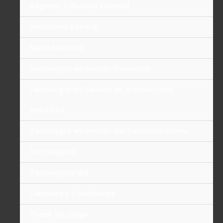
Régimen Tributario Especial
Secretaria General
Sobre Nosotros
Tecnología en Gestión Comercial
Tecnología en Gestión de la Producción
Industrial
Tecnología en Gestión del Talento Humano
Tecnologías
Tecnologías old
Términos y Condiciones
Thank You Page