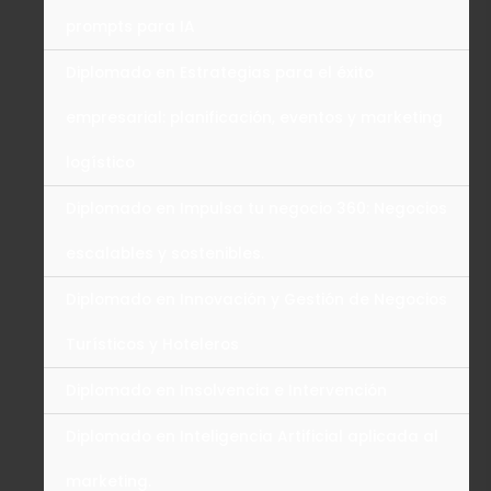
prompts para IA
Diplomado en Estrategias para el éxito
empresarial: planificación, eventos y marketing
logístico
Diplomado en Impulsa tu negocio 360: Negocios
escalables y sostenibles.
Diplomado en Innovación y Gestión de Negocios
Turísticos y Hoteleros
Diplomado en Insolvencia e Intervención
Diplomado en Inteligencia Artificial aplicada al
marketing.