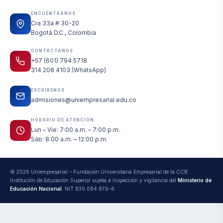
ENCUÉNTRANOS
Cra 33a # 30-20
Bogotá D.C., Colombia
CONTÁCTANOS
+57 (601) 794 5718
314 208 4103 (WhatsApp)
ESCRÍBENOS
admisiones@uniempresarial.edu.co
HORARIO DE ATENCIÓN
Lun – Vie: 7:00 a.m. – 7:00 p.m.
Sáb: 8:00 a.m. – 12:00 p.m.
© 2026 Uniempresarial – Fundación Universitaria Empresarial de la CCB.
Institución de Educación Superior sujeta a inspección y vigilancia del
Ministerio de
Educación Nacional
. NIT 830.084.876-6