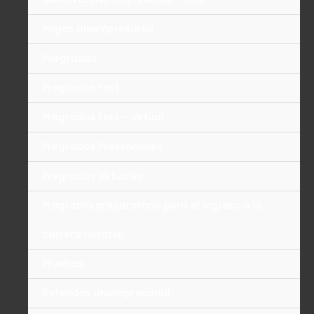
Pagos Uniempresarial
Posgrados
Pregrados Fest
Pregrados Fest – Virtual
Pregrados Presenciales
Pregrados Virtuales
Programa preparatorio para el ingreso a la
carrera notarial
Pruebas
Referidos Uniempresarial