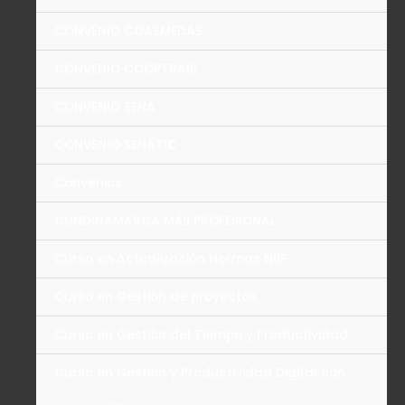
CONVENIO COASMEDAS
CONVENIO COOPTRAIS
CONVENIO SENA
CONVENIO SENATIC
Convenios
CUNDINAMARCA MÁS PROFESIONAL
Curso en Actualización Normas NIIF
Curso en Gestión de proyectos
Curso en Gestión del Tiempo y Productividad
Curso en Gestión y Productividad Digital con