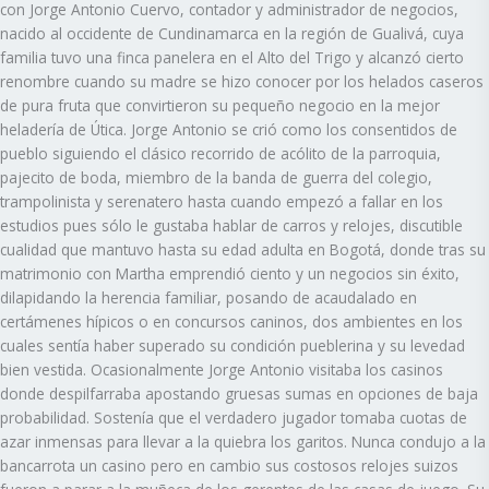
con Jorge Antonio Cuervo, contador y administrador de negocios,
nacido al occidente de Cundinamarca en la región de Gualivá, cuya
familia tuvo una finca panelera en el Alto del Trigo y alcanzó cierto
renombre cuando su madre se hizo conocer por los helados caseros
de pura fruta que convirtieron su pequeño negocio en la mejor
heladería de Útica. Jorge Antonio se crió como los consentidos de
pueblo siguiendo el clásico recorrido de acólito de la parroquia,
pajecito de boda, miembro de la banda de guerra del colegio,
trampolinista y serenatero hasta cuando empezó a fallar en los
estudios pues sólo le gustaba hablar de carros y relojes, discutible
cualidad que mantuvo hasta su edad adulta en Bogotá, donde tras su
matrimonio con Martha emprendió ciento y un negocios sin éxito,
dilapidando la herencia familiar, posando de acaudalado en
certámenes hípicos o en concursos caninos, dos ambientes en los
cuales sentía haber superado su condición pueblerina y su levedad
bien vestida. Ocasionalmente Jorge Antonio visitaba los casinos
donde despilfarraba apostando gruesas sumas en opciones de baja
probabilidad. Sostenía que el verdadero jugador tomaba cuotas de
azar inmensas para llevar a la quiebra los garitos. Nunca condujo a la
bancarrota un casino pero en cambio sus costosos relojes suizos