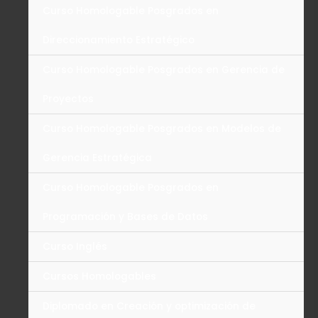
Curso Homologable Posgrados en
Direccionamiento Estratégico
Curso Homologable Posgrados en Gerencia de
Proyectos
Curso Homologable Posgrados en Modelos de
Gerencia Estratégica
Curso Homologable Posgrados en
Programación y Bases de Datos
Curso Inglés
Cursos Homologables
Diplomado en Creación y optimización de