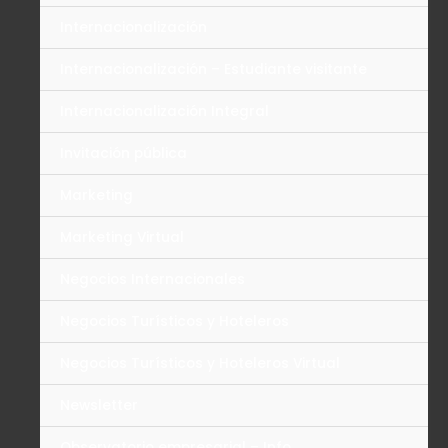
Internacionalización
Internacionalización – Estudiante visitante
Internacionalización Integral
Invitación pública
Marketing
Marketing Virtual
Negocios Internacionales
Negocios Turísticos y Hoteleros
Negocios Turísticos y Hoteleros Virtual
Newsletter
Observatorio empresarial – Info