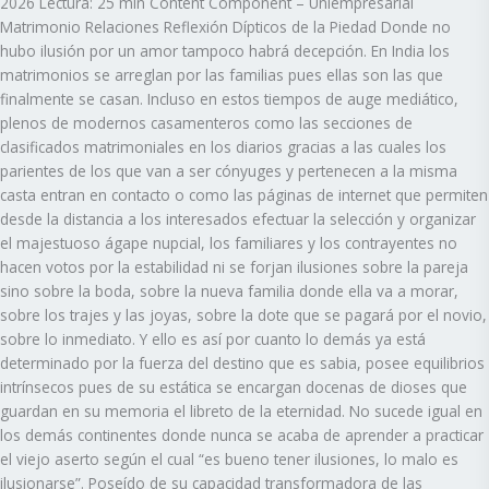
2026 Lectura: 25 min Content Component – Uniempresarial
Matrimonio Relaciones Reflexión Dípticos de la Piedad Donde no
hubo ilusión por un amor tampoco habrá decepción. En India los
matrimonios se arreglan por las familias pues ellas son las que
finalmente se casan. Incluso en estos tiempos de auge mediático,
plenos de modernos casamenteros como las secciones de
clasificados matrimoniales en los diarios gracias a las cuales los
parientes de los que van a ser cónyuges y pertenecen a la misma
casta entran en contacto o como las páginas de internet que permiten
desde la distancia a los interesados efectuar la selección y organizar
el majestuoso ágape nupcial, los familiares y los contrayentes no
hacen votos por la estabilidad ni se forjan ilusiones sobre la pareja
sino sobre la boda, sobre la nueva familia donde ella va a morar,
sobre los trajes y las joyas, sobre la dote que se pagará por el novio,
sobre lo inmediato. Y ello es así por cuanto lo demás ya está
determinado por la fuerza del destino que es sabia, posee equilibrios
intrínsecos pues de su estática se encargan docenas de dioses que
guardan en su memoria el libreto de la eternidad. No sucede igual en
los demás continentes donde nunca se acaba de aprender a practicar
el viejo aserto según el cual “es bueno tener ilusiones, lo malo es
ilusionarse”. Poseído de su capacidad transformadora de las