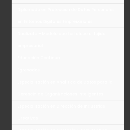
Diplomado en Protección de Datos Personales
en Entornos Digitales Empresariales
Dualizate – Modelo que fortalece el tejido
empresarial
Educación Contínua
Egresados
Especialización en Analítica de Datos para la
Gerencia de Organizaciones Inteligentes
Especialización en Dirección de Industrias
Creativas