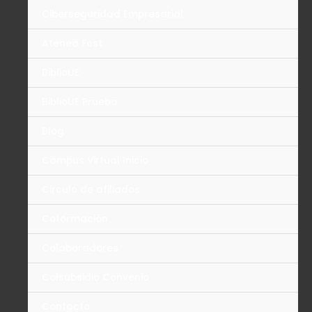
Ciberseguridad Empresarial
Atenea Fest
BiblioUE
BiblioUE Prueba
Blog
Campus Virtual Inicio
Circulo de afiliados
Coformación
Colaboradores
Colsubsidio Convenio
Contacto