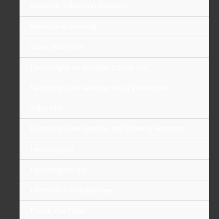
Régimen Tributario Especial
Secretaria General
Sobre Nosotros
Tecnología en Gestión Comercial
Tecnología en Gestión de la Producción
Industrial
Tecnología en Gestión del Talento Humano
Tecnologías
Tecnologías old
Términos y Condiciones
Thank You Page