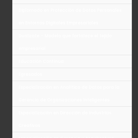
Diplomado en Protección de Datos Personales
en Entornos Digitales Empresariales
Dualizate – Modelo que fortalece el tejido
empresarial
Educación Contínua
Egresados
Especialización en Analítica de Datos para la
Gerencia de Organizaciones Inteligentes
Especialización en Dirección de Industrias
Creativas