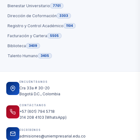
Bienestar Universitario
7701
Dirección de Coformación
3303
Registro y Control Académico
1104
Facturación y Cartera
5505
Biblioteca
3409
Talento Humano
3405
ENCUÉNTRANOS
Cra 33a # 30-20
Bogotá D.C., Colombia
CONTÁCTANOS
+57 (601) 794 5718
314 208 4103 (WhatsApp)
ESCRÍBENOS
admisiones@uniempresarial.edu.co