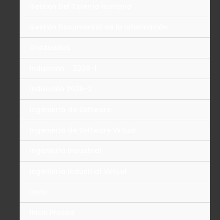
Gestión Del Talento Humano
Gestión Documental de la Información
Graduados
Inducción – 2026-1
Inducción 2026-2
Ingeniería de Software
Ingeniería de Software Virtual
Ingeniería Industrial
Ingeniería Industrial Virtual
Inicio
Inicio Prueba