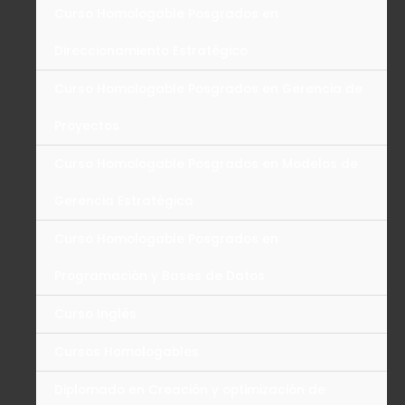
Curso Homologable Posgrados en
Direccionamiento Estratégico
Curso Homologable Posgrados en Gerencia de
Proyectos
Curso Homologable Posgrados en Modelos de
Gerencia Estratégica
Curso Homologable Posgrados en
Programación y Bases de Datos
Curso Inglés
Cursos Homologables
Diplomado en Creación y optimización de