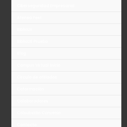
Ciberseguridad Empresarial
Atenea Fest
BiblioUE
BiblioUE Prueba
Blog
Campus Virtual Inicio
Circulo de afiliados
Coformación
Colaboradores
Colsubsidio Convenio
Contacto