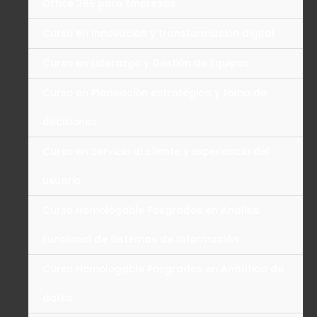
Office 365 para Empresas
Curso en Innovación y transformación digital
Curso en Liderazgo y Gestión de Equipos
Curso en Planeación estratégica y toma de
decisiones
Curso en Servicio al cliente y experiencia del
usuario
Curso Homologable Posgrados en Análisis
Funcional de Sistemas de Información
Curso Homologable Posgrados en Analítica de
datos