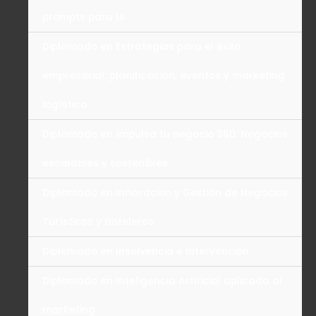
prompts para IA
Diplomado en Estrategias para el éxito
empresarial: planificación, eventos y marketing
logístico
Diplomado en Impulsa tu negocio 360: Negocios
escalables y sostenibles.
Diplomado en Innovación y Gestión de Negocios
Turísticos y Hoteleros
Diplomado en Insolvencia e Intervención
Diplomado en Inteligencia Artificial aplicada al
marketing.