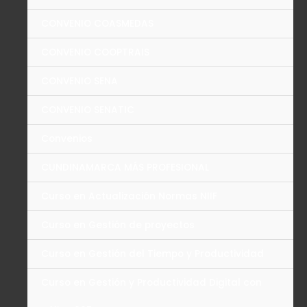
CONVENIO COASMEDAS
CONVENIO COOPTRAIS
CONVENIO SENA
CONVENIO SENATIC
Convenios
CUNDINAMARCA MÁS PROFESIONAL
Curso en Actualización Normas NIIF
Curso en Gestión de proyectos
Curso en Gestión del Tiempo y Productividad
Curso en Gestión y Productividad Digital con