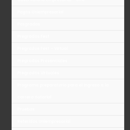
Pagos Uniempresarial
Posgrados
Pregrados Fest
Pregrados Fest – Virtual
Pregrados Presenciales
Pregrados Virtuales
Programa preparatorio para el ingreso a la
carrera notarial
Pruebas
Referidos Uniempresarial