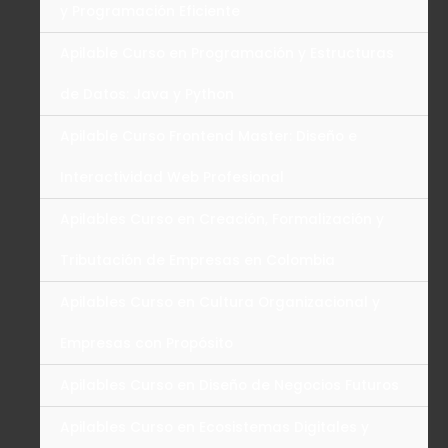
y Programación Eficiente
Apilable Curso en Programación y Estructuras
de Datos: Java y Python
Apilable Curso Frontend Master: Diseño e
Interactividad Web Profesional
Apilables Curso en Creación, Formalización y
Tributación de Empresas en Colombia
Apilables Curso en Cultura Organizacional y
Empresas con Propósito
Apilables Curso en Diseño de Negocios Futuros
Apilables Curso en Ecosistemas Digitales y