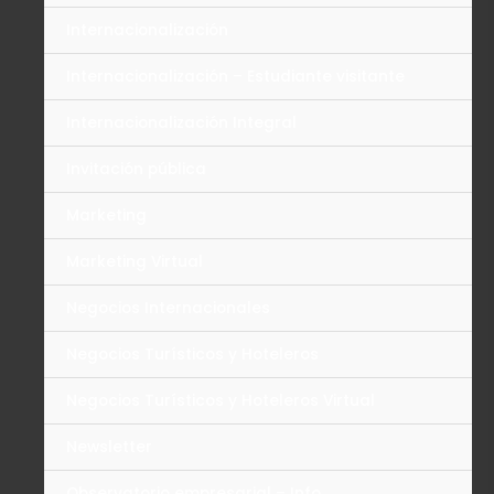
Internacionalización
Internacionalización – Estudiante visitante
Internacionalización Integral
Invitación pública
Marketing
Marketing Virtual
Negocios Internacionales
Negocios Turísticos y Hoteleros
Negocios Turísticos y Hoteleros Virtual
Newsletter
Observatorio empresarial – Info