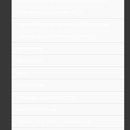
Especialización en Gerencia y Arquitectura
Empresarial de Sistemas de TI
Especialización en Gerencia y Protección de
Sistemas de Información Empresarial
Estudiantes
Estudiantes
FAQS
Financiación
Finanzas y Comercio Exterior
Gestión Comercial
Gestión de la Producción Industrial