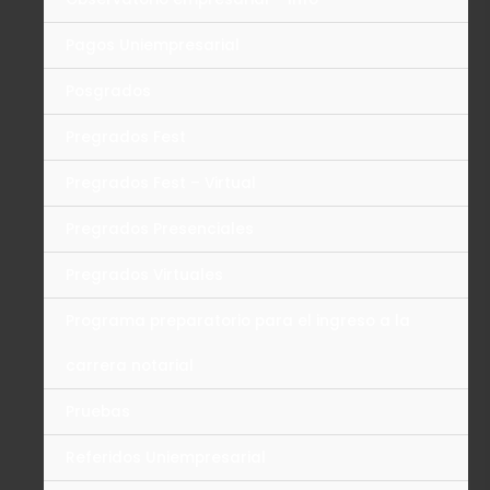
Pagos Uniempresarial
Posgrados
Pregrados Fest
Pregrados Fest – Virtual
Pregrados Presenciales
Pregrados Virtuales
Programa preparatorio para el ingreso a la
carrera notarial
Pruebas
Referidos Uniempresarial