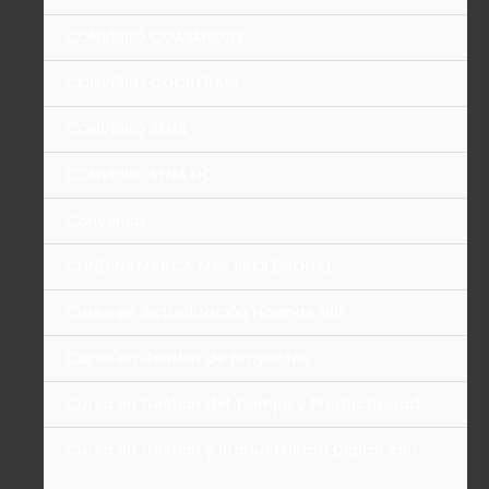
CONVENIO COASMEDAS
CONVENIO COOPTRAIS
CONVENIO SENA
CONVENIO SENATIC
Convenios
CUNDINAMARCA MÁS PROFESIONAL
Curso en Actualización Normas NIIF
Curso en Gestión de proyectos
Curso en Gestión del Tiempo y Productividad
Curso en Gestión y Productividad Digital con