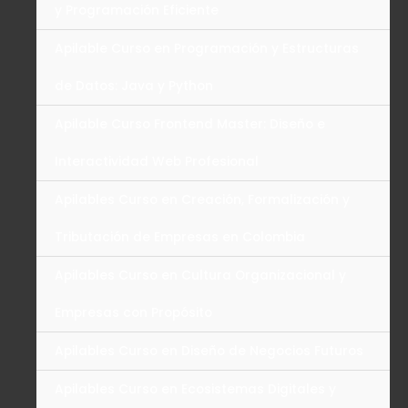
y Programación Eficiente
Apilable Curso en Programación y Estructuras
de Datos: Java y Python
Apilable Curso Frontend Master: Diseño e
Interactividad Web Profesional
Apilables Curso en Creación, Formalización y
Tributación de Empresas en Colombia
Apilables Curso en Cultura Organizacional y
Empresas con Propósito
Apilables Curso en Diseño de Negocios Futuros
Apilables Curso en Ecosistemas Digitales y