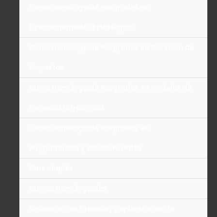
Curso Homologable Posgrados en
Direccionamiento Estratégico
Curso Homologable Posgrados en Gerencia de
Proyectos
Curso Homologable Posgrados en Modelos de
Gerencia Estratégica
Curso Homologable Posgrados en
Programación y Bases de Datos
Curso Inglés
Cursos Homologables
Diplomado en Creación y optimización de