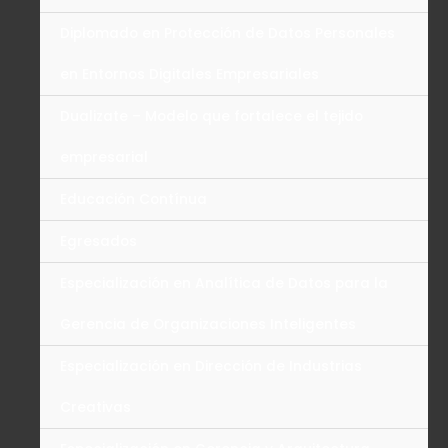
Diplomado en Protección de Datos Personales
en Entornos Digitales Empresariales
Dualizate – Modelo que fortalece el tejido
empresarial
Educación Contínua
Egresados
Especialización en Analítica de Datos para la
Gerencia de Organizaciones Inteligentes
Especialización en Dirección de Industrias
Creativas