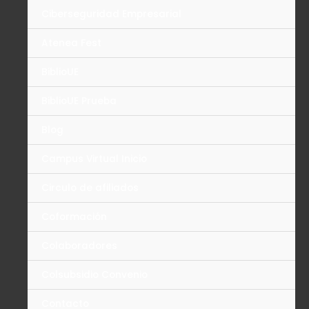
Ciberseguridad Empresarial
Atenea Fest
BiblioUE
BiblioUE Prueba
Blog
Campus Virtual Inicio
Circulo de afiliados
Coformación
Colaboradores
Colsubsidio Convenio
Contacto