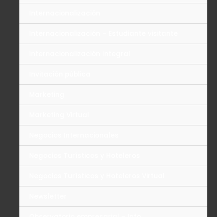
Internacionalización
Internacionalización – Estudiante visitante
Internacionalización Integral
Invitación pública
Marketing
Marketing Virtual
Negocios Internacionales
Negocios Turísticos y Hoteleros
Negocios Turísticos y Hoteleros Virtual
Newsletter
Observatorio empresarial – Info