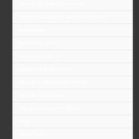
Gestión Del Talento Humano
Gestión Documental de la Información
Graduados
Inducción – 2026-1
Inducción 2026-2
Ingeniería de Software
Ingeniería de Software Virtual
Ingeniería Industrial
Ingeniería Industrial Virtual
Inicio
Inicio Prueba