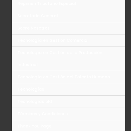
Régimen Tributario Especial
Secretaria General
Sobre Nosotros
Tecnología en Gestión Comercial
Tecnología en Gestión de la Producción
Industrial
Tecnología en Gestión del Talento Humano
Tecnologías
Tecnologías old
Términos y Condiciones
Thank You Page