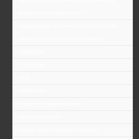
Especialización en Gerencia y Arquitectura
Empresarial de Sistemas de TI
Especialización en Gerencia y Protección de
Sistemas de Información Empresarial
Estudiantes
Estudiantes
FAQS
Financiación
Finanzas y Comercio Exterior
Gestión Comercial
Gestión de la Producción Industrial