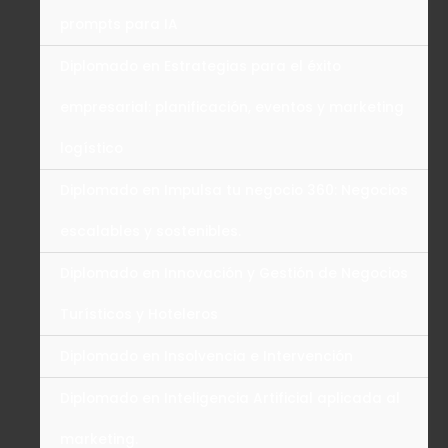
prompts para IA
Diplomado en Estrategias para el éxito
empresarial: planificación, eventos y marketing
logístico
Diplomado en Impulsa tu negocio 360: Negocios
escalables y sostenibles.
Diplomado en Innovación y Gestión de Negocios
Turísticos y Hoteleros
Diplomado en Insolvencia e Intervención
Diplomado en Inteligencia Artificial aplicada al
marketing.