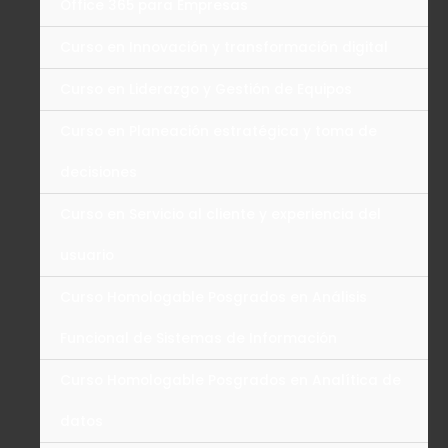
Office 365 para Empresas
Curso en Innovación y transformación digital
Curso en Liderazgo y Gestión de Equipos
Curso en Planeación estratégica y toma de
decisiones
Curso en Servicio al cliente y experiencia del
usuario
Curso Homologable Posgrados en Análisis
Funcional de Sistemas de Información
Curso Homologable Posgrados en Analítica de
datos